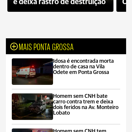
e deixa rastro de destruição
Od
MAIS PONTA GROSSA
Idosa é encontrada morta
dentro de casa na Vila
Odete em Ponta Grossa
Homem sem CNH bate
carro contra trem e deixa
dois feridos na Av. Monteiro
Lobato
Homem sem CNH tem