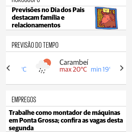
Previsões no Dia dos Pais
destacam família e
relacionamentos
PREVISÃO DO TEMPO
Carambeí
in 19°C
max 20°C
min 19°C
EMPREGOS
Trabalhe como montador de máquinas
em Ponta Grossa; confira as vagas desta
segunda