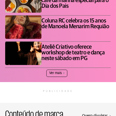
café da manhã especial para o
Dia dos Pais
Coluna RC celebra os 15 anos
de Manoela Menarim Requião
Ateliê Criativo oferece
workshop de teatro e dança
neste sábado em PG
Ver mais
PUBLICIDADE
Conteúdo de marca
Quero divulgar