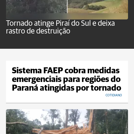
Tornado atinge Piraí do Sul e deixa
H
rastro de destruição
C
m
Sistema FAEP cobra medidas
emergenciais para regiões do
Paraná atingidas por tornado
COTIDIANO