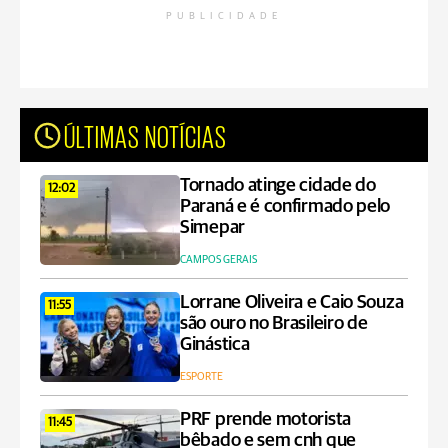
PUBLICIDADE
ÚLTIMAS NOTÍCIAS
Tornado atinge cidade do
12:02
Paraná e é confirmado pelo
Simepar
CAMPOS GERAIS
Lorrane Oliveira e Caio Souza
11:55
são ouro no Brasileiro de
Ginástica
ESPORTE
PRF prende motorista
11:45
bêbado e sem cnh que