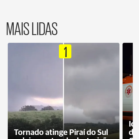
MAIS LIDAS
1
Id
Tornado atinge Piraí do Sul
de