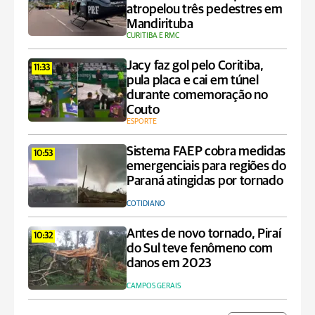
atropelou três pedestres em
Mandirituba
CURITIBA E RMC
Jacy faz gol pelo Coritiba,
11:33
pula placa e cai em túnel
durante comemoração no
Couto
ESPORTE
Sistema FAEP cobra medidas
10:53
emergenciais para regiões do
Paraná atingidas por tornado
COTIDIANO
Antes de novo tornado, Piraí
10:32
do Sul teve fenômeno com
danos em 2023
CAMPOS GERAIS