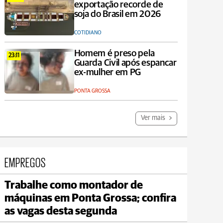
exportação recorde de
soja do Brasil em 2026
COTIDIANO
Homem é preso pela
23:11
Guarda Civil após espancar
ex-mulher em PG
PONTA GROSSA
Ver mais
EMPREGOS
Trabalhe como montador de
Jaguariaíva
máquinas em Ponta Grossa; confira
max 19°C
min 18°C
as vagas desta segunda