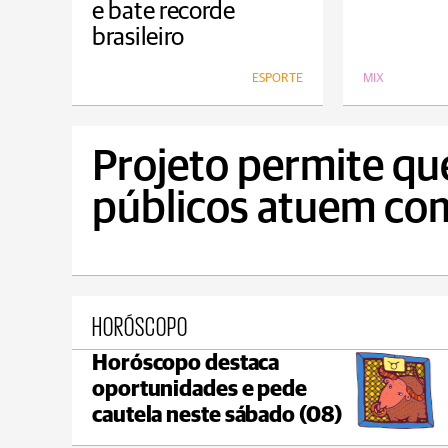
e bate recorde
brasileiro
ESPORTE
MIX
Projeto permite qu
públicos atuem c
HORÓSCOPO
Horóscopo destaca
Castro
oportunidades e pede
max 18°C
min 18°C
cautela neste sábado (08)