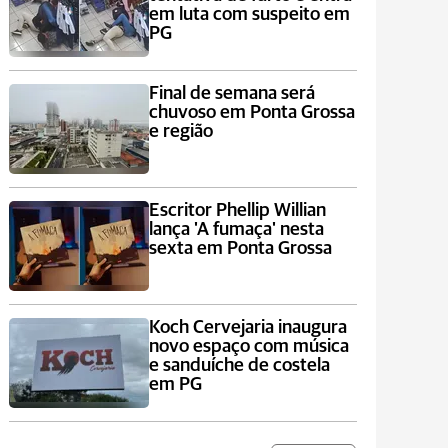
em luta com suspeito em
PG
Final de semana será
chuvoso em Ponta Grossa
e região
Escritor Phellip Willian
lança 'A fumaça' nesta
sexta em Ponta Grossa
Koch Cervejaria inaugura
novo espaço com música
e sanduíche de costela
em PG