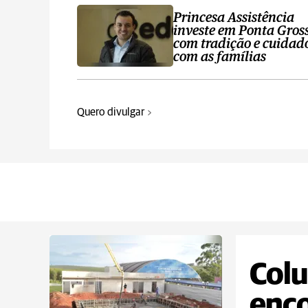
Princesa Assistência
investe em Ponta Gros
com tradição e cuidad
com as famílias
Quero divulgar
Colu
enc