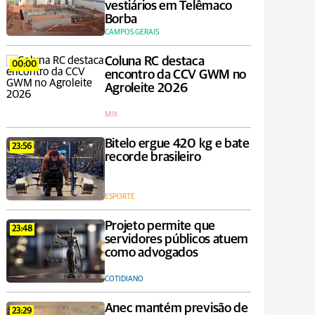
vestiários em Telêmaco
Borba
CAMPOS GERAIS
Coluna RC destaca
00:00
encontro da CCV GWM no
Agroleite 2026
MIX
Bitelo ergue 420 kg e bate
23:56
recorde brasileiro
ESPORTE
Projeto permite que
23:48
servidores públicos atuem
como advogados
COTIDIANO
Anec mantém previsão de
23:29