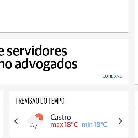
e servidores
omo advogados
COTIDIANO
PREVISÃO DO TEMPO
Carambeí
max 18°C
min 17°C