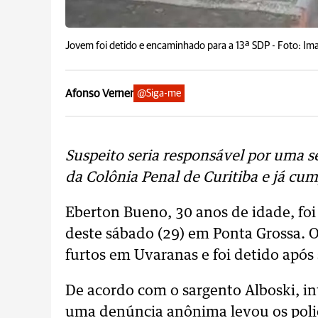
Jovem foi detido e encaminhado para a 13ª SDP -
Foto: Im
Afonso Verner
@Siga-me
Suspeito seria responsável por uma sé
da Colônia Penal de Curitiba e já cu
Eberton Bueno, 30 anos de idade, foi 
deste sábado (29) em Ponta Grossa. O 
furtos em Uvaranas e foi detido apó
De acordo com o sargento Alboski, i
uma denúncia anônima levou os polic