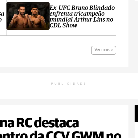
Ex-UFC Bruno Blindado
sa
enfrenta tricampeão
o
mundial Arthur Lins no
CDL Show
Ver mais
PUBLICIDADE
na RC destaca
ontro da CCV GWM no