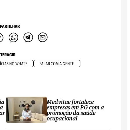
PARTILHAR
NTERAGIR
ÍCIAS NO WHATS
FALAR COM A GENTE
ia
Medvitae fortalece
ta
empresas em PG com a
ar
promoção da saúde
ocupacional