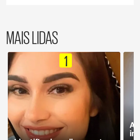
MAIS LIDAS
1
Al
in