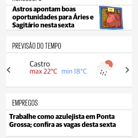
Astros apontam boas
oportunidades para Áries e
Sagitário nesta sexta
PREVISÃO DO TEMPO
Carambeí
in 18°C
max 21°C
min 18°C
EMPREGOS
Trabalhe como azulejista em Ponta
Grossa; confira as vagas desta sexta