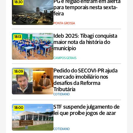
PG e região entram em alerta
18:30
para temporais nesta sexta-
feira
PONTA GROSSA
Ideb 2025: Tibagi conquista
18:13
maior nota da história do
município
CAMPOS GERAIS
Pedido do SECOVI-PR ajuda
18:09
mercado imobiliário nos
desafios da Reforma
Tributária
COTIDIANO
STF suspende julgamento de
18:00
lei que proíbe jogos de azar
COTIDIANO