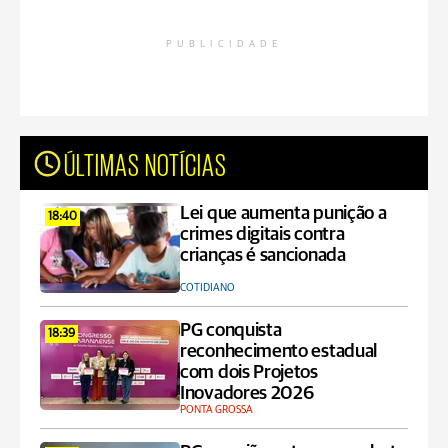
PUBLICIDADE
ÚLTIMAS NOTÍCIAS
Lei que aumenta punição a
18:40
crimes digitais contra
crianças é sancionada
COTIDIANO
PG conquista
18:39
reconhecimento estadual
com dois Projetos
Inovadores 2026
PONTA GROSSA