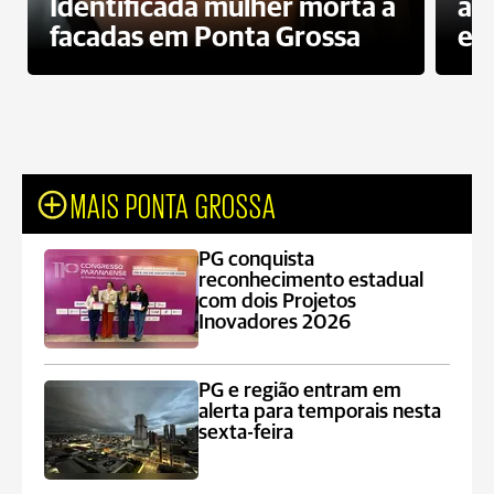
Identificada mulher morta a
ag
facadas em Ponta Grossa
es
MAIS PONTA GROSSA
PG conquista
reconhecimento estadual
com dois Projetos
Inovadores 2026
PG e região entram em
alerta para temporais nesta
sexta-feira