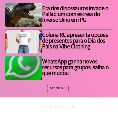
Era dos dinossauros invade o
Palladium com estreia do
Imerso Dino em PG
Coluna RC apresenta opções
de presentes para o Dia dos
Pais na Vibe Clothing
WhatsApp ganha novos
recursos para grupos; saiba o
que mudou
Ver mais
PUBLICIDADE