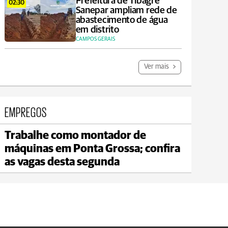
Prefeitura de Tibagi e
02:30
Sanepar ampliam rede de
abastecimento de água
em distrito
CAMPOS GERAIS
Ver mais
EMPREGOS
Trabalhe como montador de
Carambeí
máquinas em Ponta Grossa; confira
max 18°C
min 17°C
as vagas desta segunda