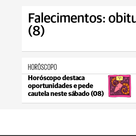
Falecimentos: obit
(8)
HORÓSCOPO
Horóscopo destaca
Ponta Grossa
oportunidades e pede
max 17°C
min 17°C
cautela neste sábado (08)