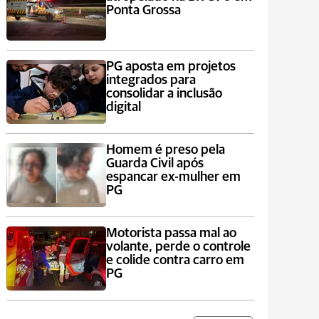
Ponta Grossa
PG aposta em projetos
integrados para
consolidar a inclusão
digital
Homem é preso pela
Guarda Civil após
espancar ex-mulher em
PG
Motorista passa mal ao
volante, perde o controle
e colide contra carro em
PG