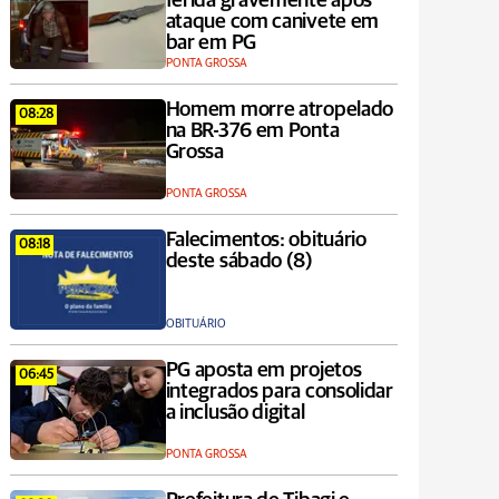
ferida gravemente após
ataque com canivete em
bar em PG
PONTA GROSSA
Homem morre atropelado
08:28
na BR-376 em Ponta
Grossa
PONTA GROSSA
Falecimentos: obituário
08:18
deste sábado (8)
OBITUÁRIO
PG aposta em projetos
06:45
integrados para consolidar
a inclusão digital
PONTA GROSSA