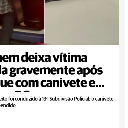
em deixa vítima
da gravemente após
ue com canivete em
em PG
ito foi conduzido à 13ª Subdivisão Policial; o canivete
reendido
A