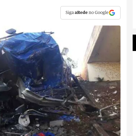
Siga
aRede
no Google