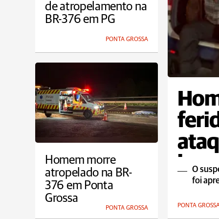
de atropelamento na
BR-376 em PG
PONTA GROSSA
Hom
feri
ataq
bar 
Homem morre
O suspe
atropelado na BR-
foi ap
376 em Ponta
Grossa
PONTA GROSS
PONTA GROSSA