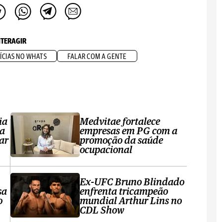
NTERAGIR
ÍCIAS NO WHATS
FALAR COM A GENTE
ia
Medvitae fortalece
ta
empresas em PG com a
ar
promoção da saúde
ocupacional
Ex-UFC Bruno Blindado
sa
enfrenta tricampeão
o
mundial Arthur Lins no
CDL Show