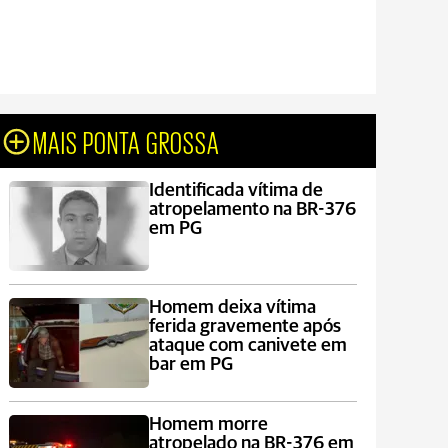
MAIS PONTA GROSSA
Identificada vítima de
atropelamento na BR-376
em PG
Homem deixa vítima
ferida gravemente após
ataque com canivete em
bar em PG
Homem morre
atropelado na BR-376 em