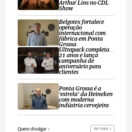
Arthur Lins no CDL
Show
Belgotex fortalece
operação
internacional com
fábrica em Ponta
Grossa
Ultrapack completa
21 anos e lança
campanha de
aniversário para
clientes
Ponta Grossa é a
‘estrela’ da Heineken
com moderna
indústria cervejeira
Quero divulgar
Ver mais