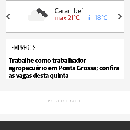
mbeí
Jaguariaíva
1°C
min 18°C
max 21°C
min 20°C
EMPREGOS
Trabalhe como trabalhador
agropecuário em Ponta Grossa; confira
as vagas desta quinta
PUBLICIDADE