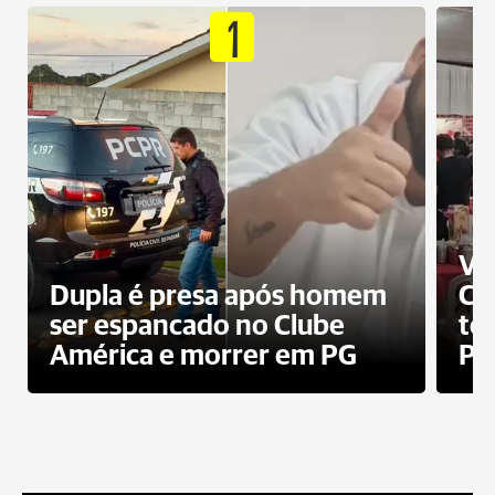
1
Ví
Dupla é presa após homem
Cl
ser espancado no Clube
te
América e morrer em PG
PG