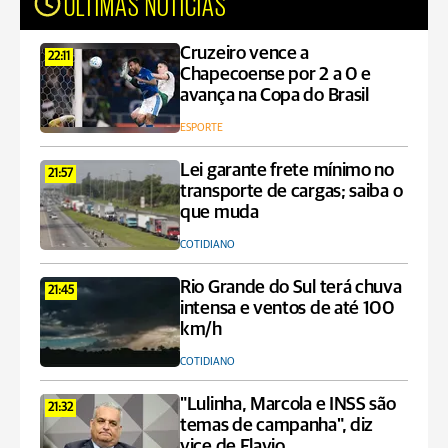
ÚLTIMAS NOTÍCIAS
Cruzeiro vence a
22:11
Chapecoense por 2 a 0 e
avança na Copa do Brasil
ESPORTE
Lei garante frete mínimo no
21:57
transporte de cargas; saiba o
que muda
COTIDIANO
Rio Grande do Sul terá chuva
21:45
intensa e ventos de até 100
km/h
COTIDIANO
"Lulinha, Marcola e INSS são
21:32
temas de campanha", diz
vice de Flavio