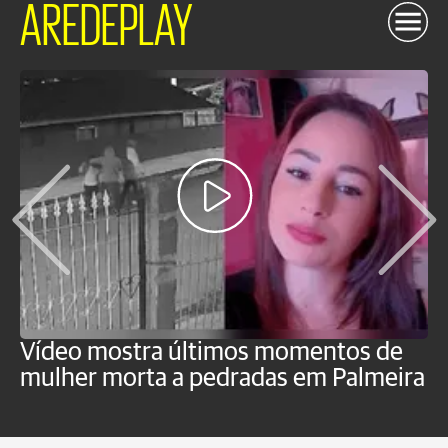
AREDEPLAY
Vídeo mostra últimos momentos de
"
mulher morta a pedradas em Palmeira
c
U