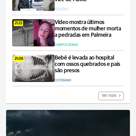
ELEIÇÕES
Vídeo mostra últimos
21:22
momentos de mulher morta
a pedradas em Palmeira
CAMPOS GERAIS
Bebê é levada ao hospital
21:06
com ossos quebrados e pais
são presos
COTIDIANO
Ver mais