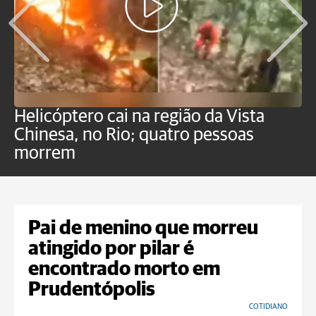
Helicóptero cai na região da Vista
C
Chinesa, no Rio; quatro pessoas
a
morrem
o
Pai de menino que morreu
atingido por pilar é
encontrado morto em
Prudentópolis
COTIDIANO