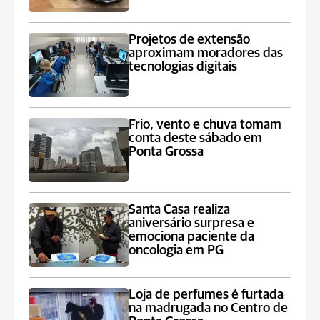
Projetos de extensão
aproximam moradores das
tecnologias digitais
Frio, vento e chuva tomam
conta deste sábado em
Ponta Grossa
Santa Casa realiza
aniversário surpresa e
emociona paciente da
oncologia em PG
Loja de perfumes é furtada
na madrugada no Centro de