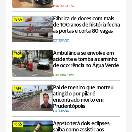
PONTA GROSSA
Fábrica de doces com mais
18:07
de 100 anos de história fecha
as portas e corta 80 vagas
COTIDIANO
Ambulância se envolve em
17:25
acidente e tomba a caminho
de ocorrência no Água Verde
CURITIBA E RMC
Pai de menino que morreu
17:14
atingido por pilar é
encontrado morto em
Prudentópolis
COTIDIANO
Agosto terá dois eclipses;
16:55
saiba como assistir aos