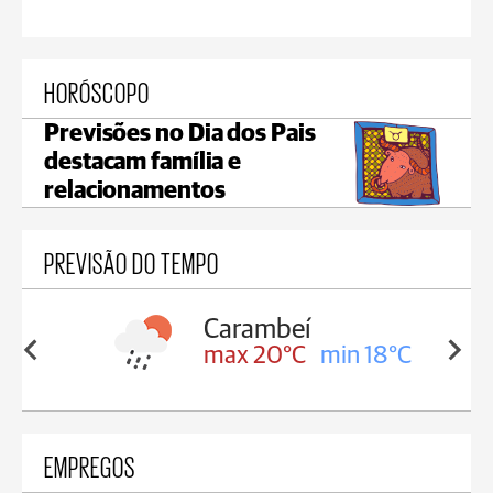
HORÓSCOPO
Previsões no Dia dos Pais
destacam família e
relacionamentos
PREVISÃO DO TEMPO
Carambeí
in 18°C
max 20°C
min 18°C
EMPREGOS