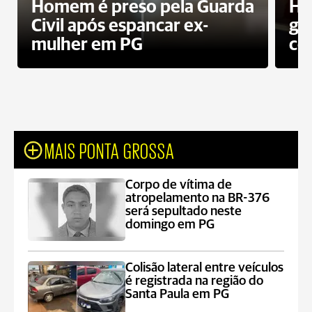
Homem é preso pela Guarda
Ho
Civil após espancar ex-
gr
mulher em PG
co
MAIS PONTA GROSSA
Corpo de vítima de
atropelamento na BR-376
será sepultado neste
domingo em PG
Colisão lateral entre veículos
é registrada na região do
Santa Paula em PG