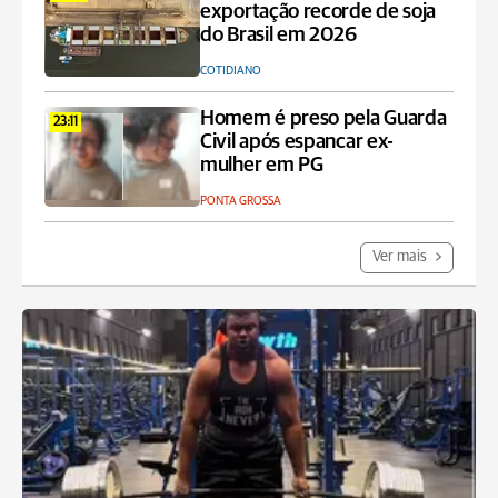
exportação recorde de soja
do Brasil em 2026
COTIDIANO
Homem é preso pela Guarda
23:11
Civil após espancar ex-
mulher em PG
PONTA GROSSA
Ver mais