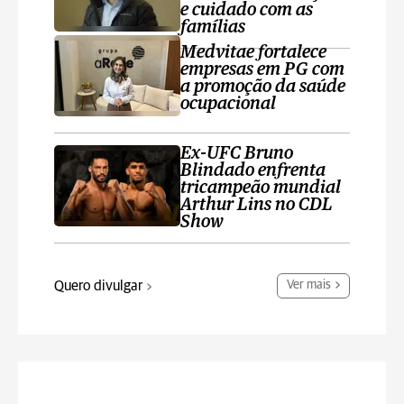
e cuidado com as
famílias
Medvitae fortalece
empresas em PG com
a promoção da saúde
ocupacional
Ex-UFC Bruno
Blindado enfrenta
tricampeão mundial
Arthur Lins no CDL
Show
Quero divulgar
Ver mais