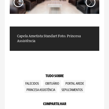
Capela Ametista Standart
Foto: Princesa
C
Assistência
A
TUDO SOBRE
FALECIDOS
OBITUÁRIO
PORTAL AREDE
PRINCESA ASSISTÊNCIA
SEPULTAMENTOS
COMPARTILHAR