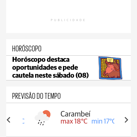
PUBLICIDADE
HORÓSCOPO
Horóscopo destaca
oportunidades e pede
cautela neste sábado (08)
PREVISÃO DO TEMPO
Carambeí
in 18°C
max 18°C
min 17°C