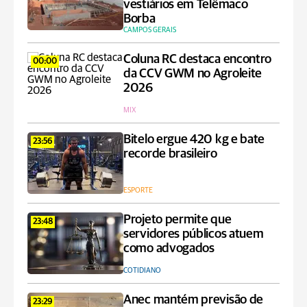
vestiários em Telêmaco
Borba
CAMPOS GERAIS
Coluna RC destaca encontro
00:00
da CCV GWM no Agroleite
2026
MIX
Bitelo ergue 420 kg e bate
23:56
recorde brasileiro
ESPORTE
Projeto permite que
23:48
servidores públicos atuem
como advogados
COTIDIANO
Anec mantém previsão de
23:29