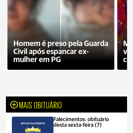
Homem é preso pela Guarda
Mo
Civil após espancar ex-
vo
mulher em PG
co
MAIS OBITUÁRIO
Falecimentos: obituário
desta sexta-feira (7)