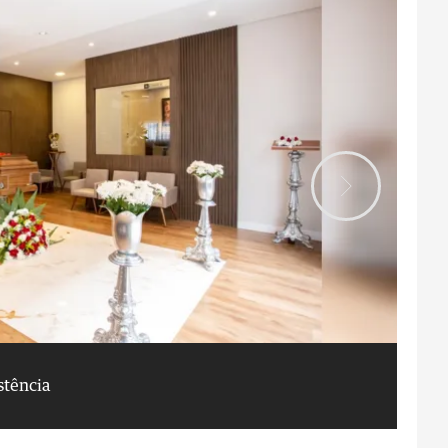
stência
Ca