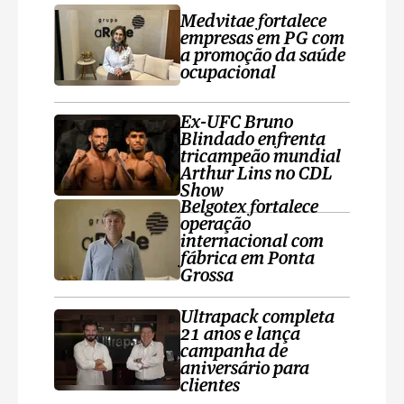
Medvitae fortalece
empresas em PG com
a promoção da saúde
ocupacional
Ex-UFC Bruno
Blindado enfrenta
tricampeão mundial
Arthur Lins no CDL
Show
Belgotex fortalece
operação
internacional com
fábrica em Ponta
Grossa
Ultrapack completa
21 anos e lança
campanha de
aniversário para
clientes