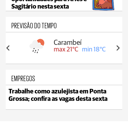
Sagitário nesta sexta
PREVISÃO DO TEMPO
Carambeí
in 18°C
max 21°C
min 18°C
EMPREGOS
Trabalhe como azulejista em Ponta
Grossa; confira as vagas desta sexta