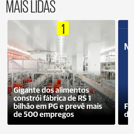
MAIS LIDAS
1
Gigante dos alimentos
constrói fábrica de RS 1
bilhão em PG e prevê mais
Fa
de 500 empregos
des