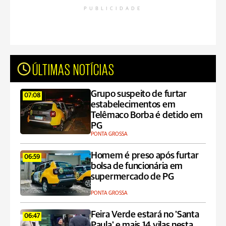
PUBLICIDADE
ÚLTIMAS NOTÍCIAS
Grupo suspeito de furtar
07:08
estabelecimentos em
Telêmaco Borba é detido em
PG
PONTA GROSSA
Homem é preso após furtar
06:59
bolsa de funcionária em
supermercado de PG
PONTA GROSSA
Feira Verde estará no 'Santa
06:47
Paula' e mais 14 vilas nesta