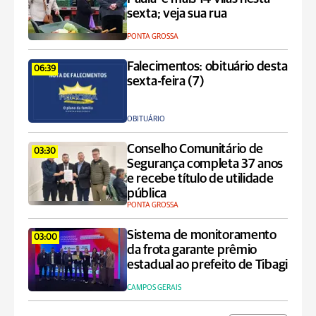
sexta; veja sua rua
PONTA GROSSA
Falecimentos: obituário desta
06:39
sexta-feira (7)
OBITUÁRIO
Conselho Comunitário de
03:30
Segurança completa 37 anos
e recebe título de utilidade
pública
PONTA GROSSA
Sistema de monitoramento
03:00
da frota garante prêmio
estadual ao prefeito de Tibagi
CAMPOS GERAIS