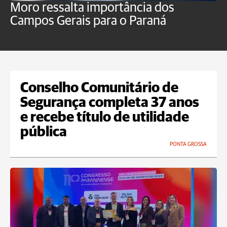
Moro ressalta importância dos
E
Campos Gerais para o Paraná
m
Conselho Comunitário de
Segurança completa 37 anos
e recebe título de utilidade
pública
PONTA GROSSA