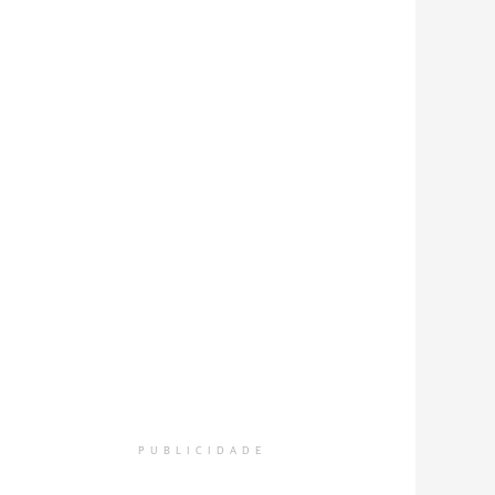
pela Esmeralda Luxo
Foto: Divulgação
PUBLICIDADE