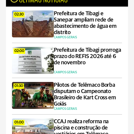
Prefeitura de Tibagi e
02:30
Sanepar ampliam rede de
abastecimento de água em
distrito
CAMPOS GERAIS
Prefeitura de Tibagi prorroga
02:00
prazo do REFIS 2026 até 6
de novembro
CAMPOS GERAIS
Pilotos de Telêmaco Borba
01:30
disputam o Campeonato
Brasileiro de Kart Cross em
Goiás
CAMPOS GERAIS
CCAJ realiza reforma na
01:00
piscina e construção de