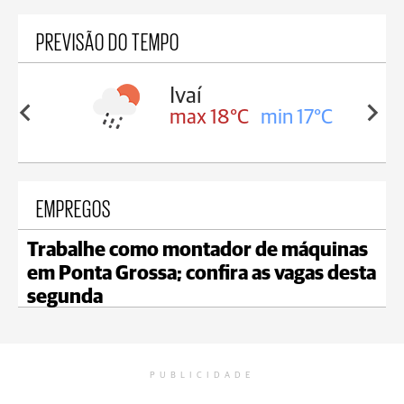
PREVISÃO DO TEMPO
olis
Ivaí
in 16°C
max 18°C
min 17°C
EMPREGOS
Trabalhe como montador de máquinas
em Ponta Grossa; confira as vagas desta
segunda
PUBLICIDADE