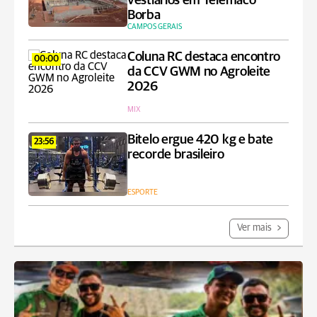
vestiários em Telêmaco
Borba
CAMPOS GERAIS
Coluna RC destaca encontro
00:00
da CCV GWM no Agroleite
2026
MIX
Bitelo ergue 420 kg e bate
23:56
recorde brasileiro
ESPORTE
Ver mais