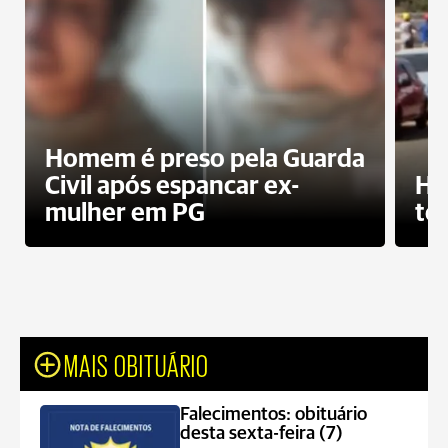
Homem é preso pela Guarda
Civil após espancar ex-
Ho
mulher em PG
te
MAIS OBITUÁRIO
Falecimentos: obituário
desta sexta-feira (7)