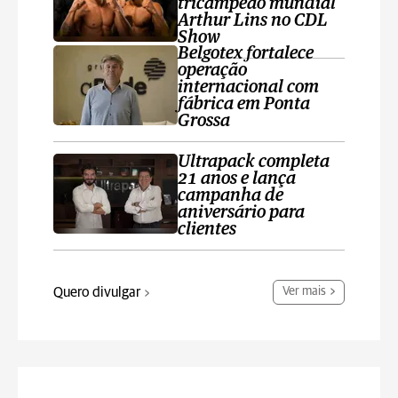
tricampeão mundial
Arthur Lins no CDL
Show
Belgotex fortalece
operação
internacional com
fábrica em Ponta
Grossa
Ultrapack completa
21 anos e lança
campanha de
aniversário para
clientes
Quero divulgar
Ver mais