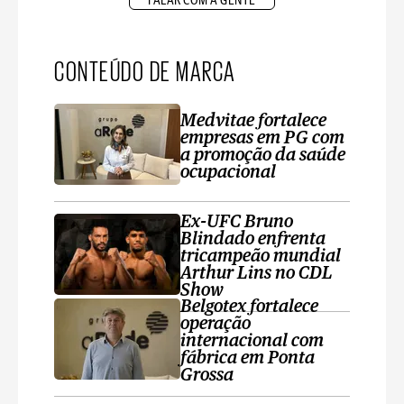
FALAR COM A GENTE
CONTEÚDO DE MARCA
Medvitae fortalece
empresas em PG com
a promoção da saúde
ocupacional
Ex-UFC Bruno
Blindado enfrenta
tricampeão mundial
Arthur Lins no CDL
Show
Belgotex fortalece
operação
internacional com
fábrica em Ponta
Grossa