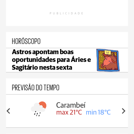
PUBLICIDADE
HORÓSCOPO
Astros apontam boas
oportunidades para Áries e
Sagitário nesta sexta
PREVISÃO DO TEMPO
Carambeí
Jaguariaíva
max 21°C
min 18°C
max 22°C
min 