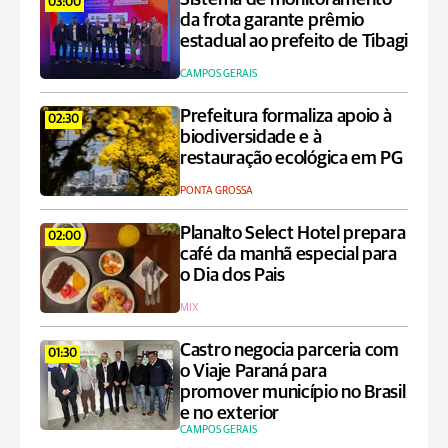
03:00
da frota garante prêmio
estadual ao prefeito de Tibagi
CAMPOS GERAIS
Prefeitura formaliza apoio à
02:30
biodiversidade e à
restauração ecológica em PG
PONTA GROSSA
Planalto Select Hotel prepara
02:00
café da manhã especial para
o Dia dos Pais
MIX
Castro negocia parceria com
01:30
o Viaje Paraná para
promover município no Brasil
e no exterior
CAMPOS GERAIS