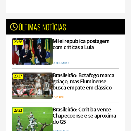
ÚLTIMAS NOTÍCIAS
Milei republica postagem
23:56
com críticas a Lula
COTIDIANO
Brasileirão: Botafogo marca
23:37
golaço, mas Fluminense
busca empate em clássico
ESPORTE
Brasileirão: Coritiba vence
23:22
Chapecoense e se aproxima
do G5