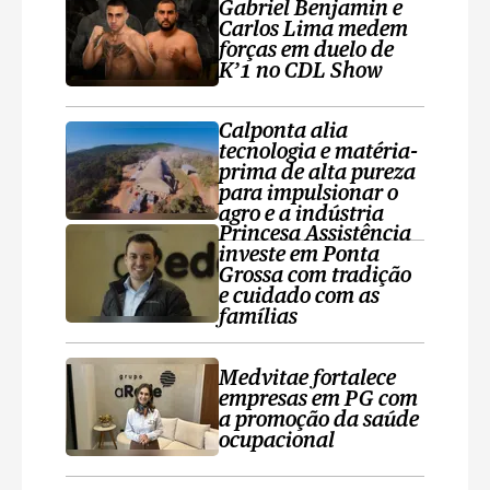
Gabriel Benjamin e
Carlos Lima medem
forças em duelo de
K’1 no CDL Show
Calponta alia
tecnologia e matéria-
prima de alta pureza
para impulsionar o
agro e a indústria
Princesa Assistência
investe em Ponta
Grossa com tradição
e cuidado com as
famílias
Medvitae fortalece
empresas em PG com
a promoção da saúde
ocupacional