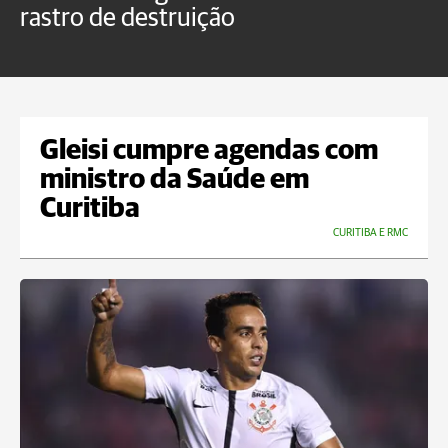
rastro de destruição
C
m
Gleisi cumpre agendas com
ministro da Saúde em
Curitiba
CURITIBA E RMC