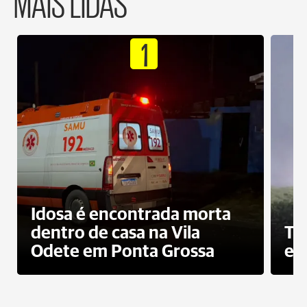
MAIS LIDAS
1
Idosa é encontrada morta
dentro de casa na Vila
To
Odete em Ponta Grossa
e 