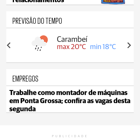
relacionamentos
PREVISÃO DO TEMPO
Carambeí
in 18°C
max 20°C
min 18°C
EMPREGOS
Trabalhe como montador de máquinas
em Ponta Grossa; confira as vagas desta
segunda
PUBLICIDADE