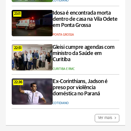
COTIDIANO
Idosa é encontrada morta
23:11
dentro de casa na Vila Odete
em Ponta Grossa
PONTA GROSSA
Gleisi cumpre agendas com
22:51
ministro da Saúde em
Curitiba
CURITIBA E RMC
Ex-Corinthians, Jadson é
22:36
preso por violência
doméstica no Paraná
COTIDIANO
Ver mais