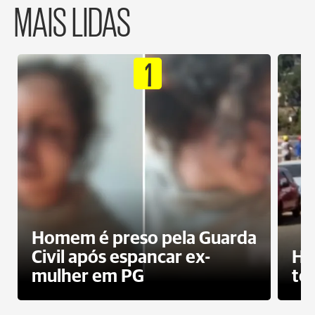
MAIS LIDAS
1
Homem é preso pela Guarda
Civil após espancar ex-
Ho
mulher em PG
te