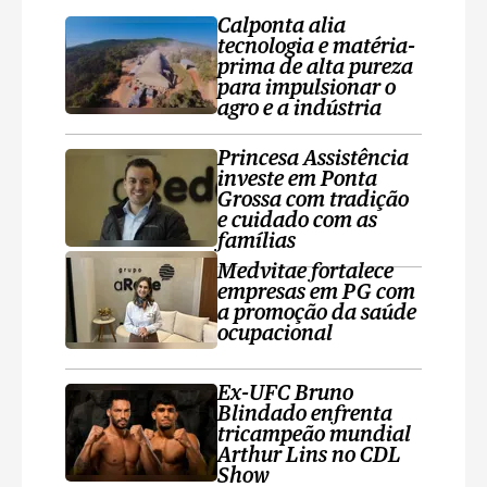
Calponta alia
tecnologia e matéria-
prima de alta pureza
para impulsionar o
agro e a indústria
Princesa Assistência
investe em Ponta
Grossa com tradição
e cuidado com as
famílias
Medvitae fortalece
empresas em PG com
a promoção da saúde
ocupacional
Ex-UFC Bruno
Blindado enfrenta
tricampeão mundial
Arthur Lins no CDL
Show