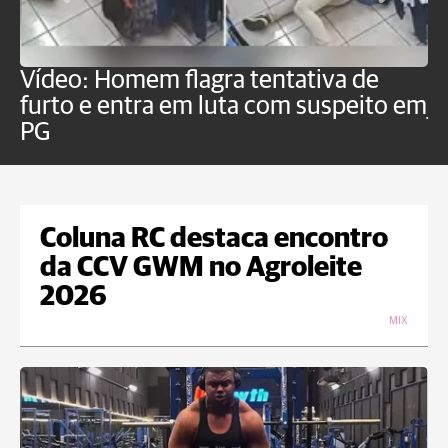
Vídeo: Homem flagra tentativa de
B
furto e entra em luta com suspeito em
j
PG
Coluna RC destaca encontro
da CCV GWM no Agroleite
2026
MIX