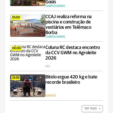
Goiás
CAMPOS GERAIS
CCAJ realiza reforma na
01:00
piscina e construção de
vestiários em Telêmaco
Borba
CAMPOS GERAIS
Coluna RC destaca encontro
00:00
da CCV GWM no Agroleite
2026
MIX
Bitelo ergue 420 kg e bate
23:56
recorde brasileiro
ESPORTE
Ver mais