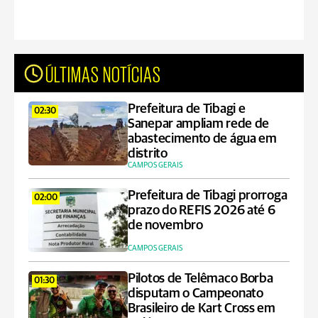
ÚLTIMAS NOTÍCIAS
Prefeitura de Tibagi e
02:30
Sanepar ampliam rede de
abastecimento de água em
distrito
CAMPOS GERAIS
Prefeitura de Tibagi prorroga
02:00
prazo do REFIS 2026 até 6
de novembro
CAMPOS GERAIS
Pilotos de Telêmaco Borba
01:30
disputam o Campeonato
Brasileiro de Kart Cross em