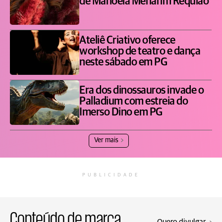
de Manoela Menarim Requião
Ateliê Criativo oferece
workshop de teatro e dança
neste sábado em PG
Era dos dinossauros invade o
Palladium com estreia do
Imerso Dino em PG
Ver mais
PUBLICIDADE
Conteúdo de marca
Quero divulgar