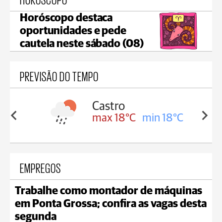
Horóscopo destaca
oportunidades e pede
cautela neste sábado (08)
PREVISÃO DO TEMPO
ssa
Castro
in 17°C
max 18°C
min 18°C
EMPREGOS
Trabalhe como montador de máquinas
em Ponta Grossa; confira as vagas desta
segunda