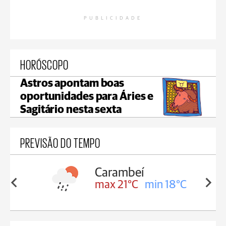
PUBLICIDADE
HORÓSCOPO
Astros apontam boas
oportunidades para Áries e
Sagitário nesta sexta
PREVISÃO DO TEMPO
Carambeí
in 18°C
max 21°C
min 18°C