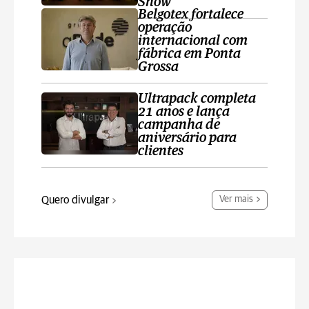
Show
Belgotex fortalece
operação
internacional com
fábrica em Ponta
Grossa
Ultrapack completa
21 anos e lança
campanha de
aniversário para
clientes
Quero divulgar
Ver mais