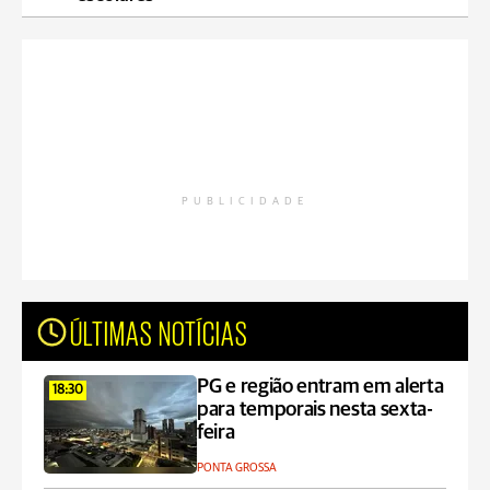
PUBLICIDADE
ÚLTIMAS NOTÍCIAS
PG e região entram em alerta
18:30
para temporais nesta sexta-
feira
PONTA GROSSA