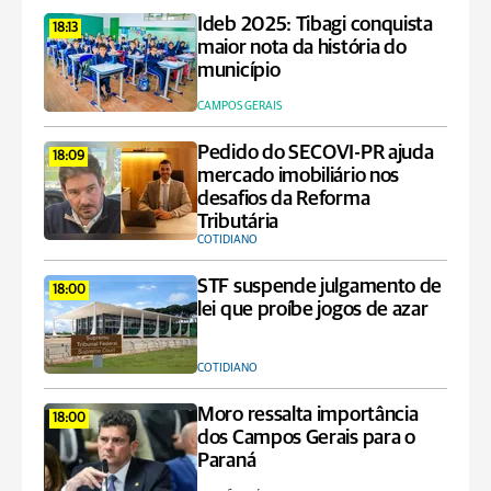
Ideb 2025: Tibagi conquista
18:13
maior nota da história do
município
CAMPOS GERAIS
Pedido do SECOVI-PR ajuda
18:09
mercado imobiliário nos
desafios da Reforma
Tributária
COTIDIANO
STF suspende julgamento de
18:00
lei que proíbe jogos de azar
COTIDIANO
Moro ressalta importância
18:00
dos Campos Gerais para o
Paraná