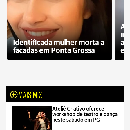
Al
in
Identificada mulher morta a
ag
facadas em Ponta Grossa
es
MAIS MIX
Ateliê Criativo oferece
workshop de teatro e dança
neste sábado em PG