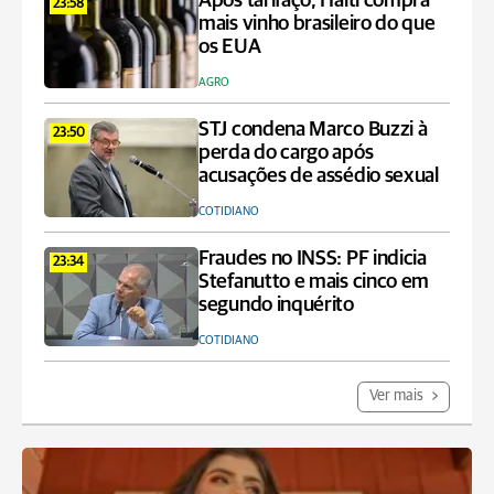
Após tarifaço, Haiti compra
23:58
mais vinho brasileiro do que
os EUA
AGRO
STJ condena Marco Buzzi à
23:50
perda do cargo após
acusações de assédio sexual
COTIDIANO
Fraudes no INSS: PF indicia
23:34
Stefanutto e mais cinco em
segundo inquérito
COTIDIANO
Ver mais