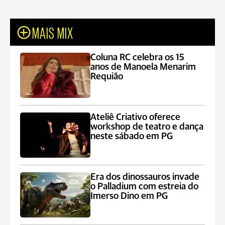
MAIS MIX
Coluna RC celebra os 15
anos de Manoela Menarim
Requião
Ateliê Criativo oferece
workshop de teatro e dança
neste sábado em PG
Era dos dinossauros invade
o Palladium com estreia do
Imerso Dino em PG