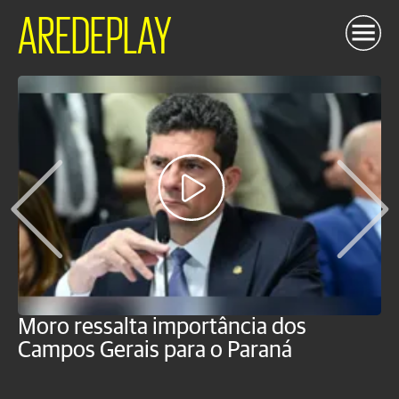
AREDEPLAY
Moro ressalta importância dos
E
Campos Gerais para o Paraná
m