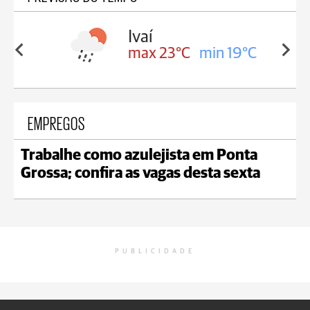
lis
Ivaí
in 17°C
max 23°C
min 19°C
EMPREGOS
Trabalhe como azulejista em Ponta
Grossa; confira as vagas desta sexta
PUBLICIDADE