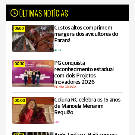
ÚLTIMAS NOTÍCIAS
Custos altos comprimem
01:00
margens dos avicultores do
Paraná
AGRO
PG conquista
00:30
reconhecimento estadual
com dois Projetos
Inovadores 2026
PONTA GROSSA
Coluna RC celebra os 15 anos
00:00
de Manoela Menarim
Requião
MIX