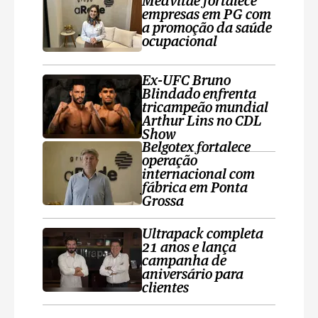
Medvitae fortalece
empresas em PG com
a promoção da saúde
ocupacional
Ex-UFC Bruno
Blindado enfrenta
tricampeão mundial
Arthur Lins no CDL
Show
Belgotex fortalece
operação
internacional com
fábrica em Ponta
Grossa
Ultrapack completa
21 anos e lança
campanha de
aniversário para
clientes