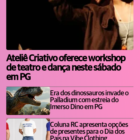
Ateliê Criativo oferece workshop
de teatro e dança neste sábado
em PG
Era dos dinossauros invade o
Palladium com estreia do
Imerso Dino em PG
Coluna RC apresenta opções
de presentes para o Dia dos
Pais na Vibe Clothing