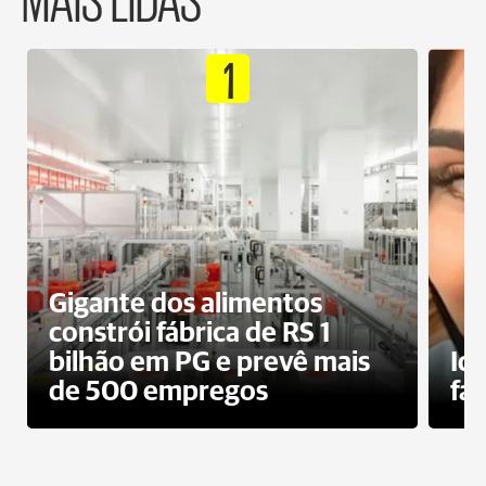
1
Gigante dos alimentos
constrói fábrica de RS 1
bilhão em PG e prevê mais
Id
de 500 empregos
fa