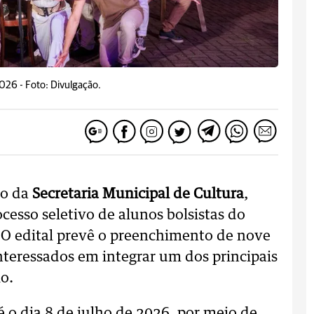
2026 -
Foto: Divulgação.
io da
Secretaria Municipal de Cultura
,
ocesso seletivo de alunos bolsistas do
 O edital prevê o preenchimento de nove
nteressados em integrar um dos principais
io.
é o dia 8 de julho de 2026, por meio de