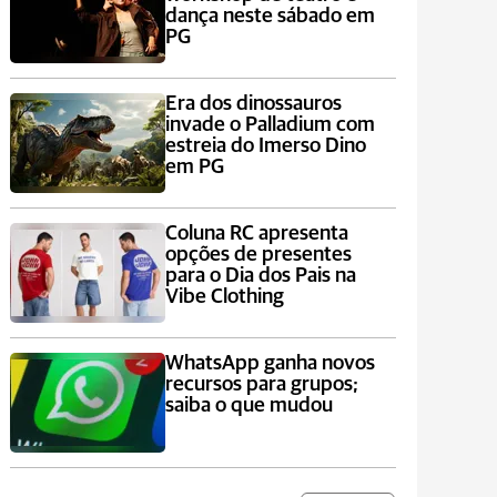
dança neste sábado em
PG
Era dos dinossauros
invade o Palladium com
estreia do Imerso Dino
em PG
Coluna RC apresenta
opções de presentes
para o Dia dos Pais na
Vibe Clothing
WhatsApp ganha novos
recursos para grupos;
saiba o que mudou