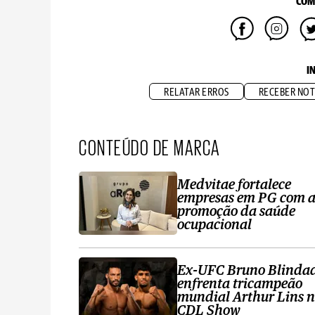
COM
I
RELATAR ERROS
RECEBER NOT
CONTEÚDO DE MARCA
Medvitae fortalece
empresas em PG com 
promoção da saúde
ocupacional
Ex-UFC Bruno Blinda
enfrenta tricampeão
mundial Arthur Lins 
CDL Show