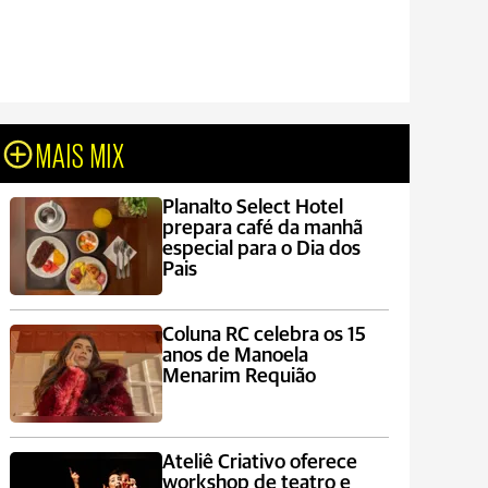
MAIS MIX
Planalto Select Hotel
prepara café da manhã
especial para o Dia dos
Pais
Coluna RC celebra os 15
anos de Manoela
Menarim Requião
Ateliê Criativo oferece
workshop de teatro e