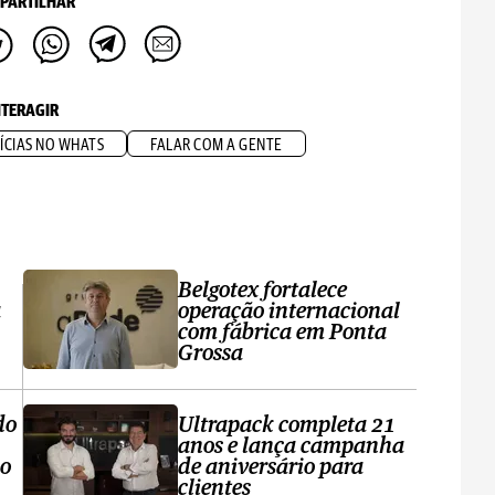
PARTILHAR
NTERAGIR
ÍCIAS NO WHATS
FALAR COM A GENTE
Belgotex fortalece
a
operação internacional
com fábrica em Ponta
Grossa
do
Ultrapack completa 21
anos e lança campanha
no
de aniversário para
clientes