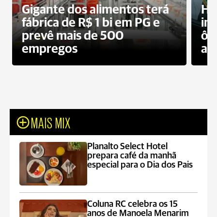
Gigante dos alimentos terá
Ho
fábrica de R$ 1 bi em PG e
im
prevê mais de 500
ôn
empregos
ac
MAIS MIX
Planalto Select Hotel
prepara café da manhã
especial para o Dia dos Pais
Coluna RC celebra os 15
anos de Manoela Menarim