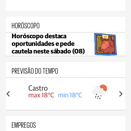
HORÓSCOPO
Horóscopo destaca
oportunidades e pede
cautela neste sábado (08)
PREVISÃO DO TEMPO
Carambeí
in 18°C
max 18°C
min 17°C
EMPREGOS