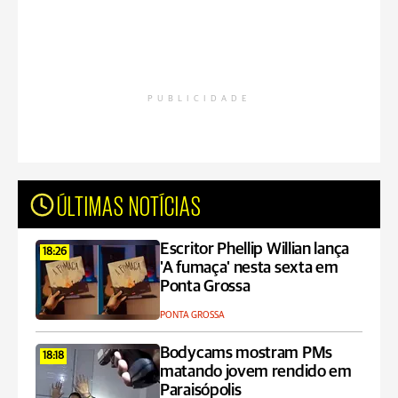
PUBLICIDADE
ÚLTIMAS NOTÍCIAS
Escritor Phellip Willian lança
18:26
'A fumaça' nesta sexta em
Ponta Grossa
PONTA GROSSA
Bodycams mostram PMs
18:18
matando jovem rendido em
Paraisópolis