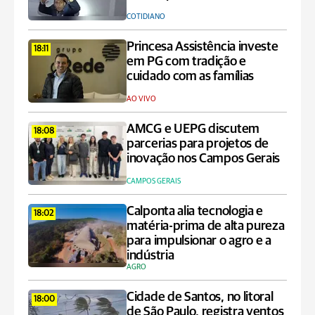
COTIDIANO
Princesa Assistência investe
18:11
em PG com tradição e
cuidado com as famílias
AO VIVO
AMCG e UEPG discutem
18:08
parcerias para projetos de
inovação nos Campos Gerais
CAMPOS GERAIS
Calponta alia tecnologia e
18:02
matéria-prima de alta pureza
para impulsionar o agro e a
indústria
AGRO
Cidade de Santos, no litoral
18:00
de São Paulo, registra ventos