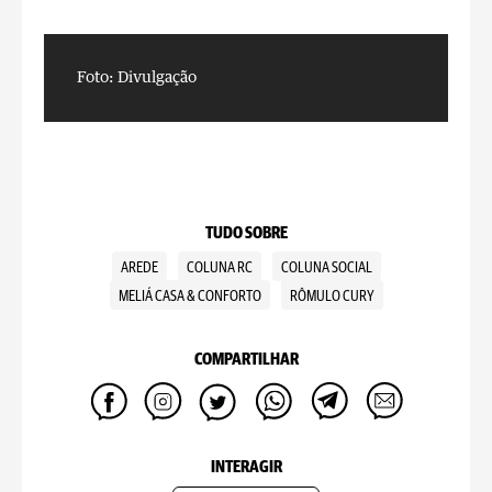
Foto: Divulgação
F
TUDO SOBRE
AREDE
COLUNA RC
COLUNA SOCIAL
MELIÁ CASA & CONFORTO
RÔMULO CURY
COMPARTILHAR
INTERAGIR