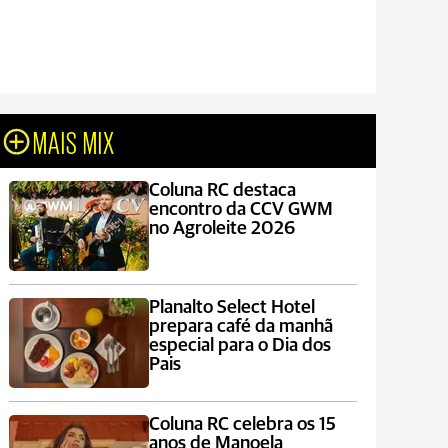
MAIS MIX
Coluna RC destaca
encontro da CCV GWM
no Agroleite 2026
Planalto Select Hotel
prepara café da manhã
especial para o Dia dos
Pais
Coluna RC celebra os 15
anos de Manoela