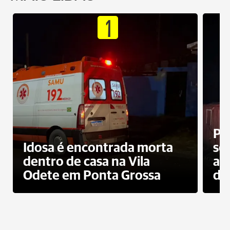
1
Pr
Idosa é encontrada morta
sec
dentro de casa na Vila
ap
Odete em Ponta Grossa
do