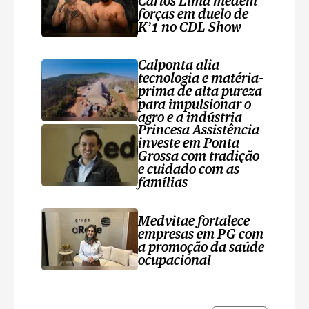
Carlos Lima medem
forças em duelo de
K’1 no CDL Show
Calponta alia
tecnologia e matéria-
prima de alta pureza
para impulsionar o
agro e a indústria
Princesa Assistência
investe em Ponta
Grossa com tradição
e cuidado com as
famílias
Medvitae fortalece
empresas em PG com
a promoção da saúde
ocupacional