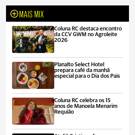
MAIS MIX
Coluna RC destaca encontro
da CCV GWM no Agroleite
2026
Planalto Select Hotel
prepara café da manhã
especial para o Dia dos Pais
Coluna RC celebra os 15
anos de Manoela Menarim
Requião