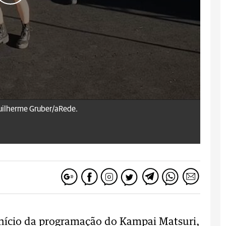
uilherme Gruber/aRede.
ício da programação do Kampai Matsuri,