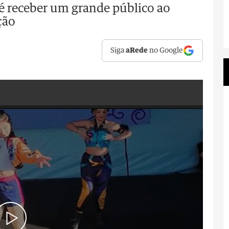
é receber um grande público ao
ção
Siga
aRede
no Google