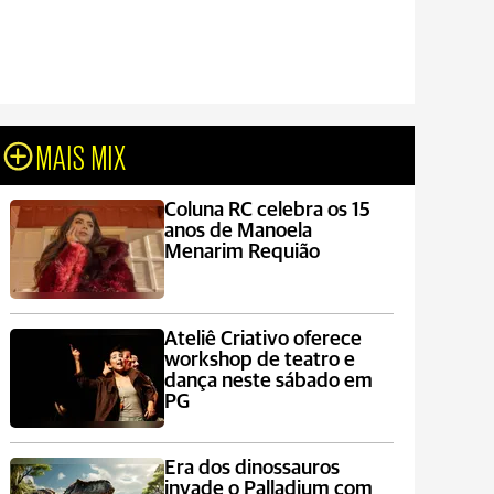
MAIS MIX
Coluna RC celebra os 15
anos de Manoela
Menarim Requião
Ateliê Criativo oferece
workshop de teatro e
dança neste sábado em
PG
Era dos dinossauros
invade o Palladium com