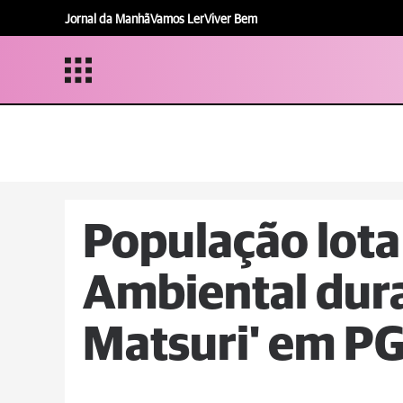
Jornal da Manhã
Vamos Ler
Viver Bem
População lota
Ambiental dur
Matsuri' em P