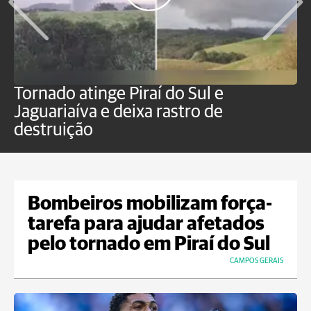
Tornado atinge Piraí do Sul e
H
Jaguariaíva e deixa rastro de
C
destruição
m
Bombeiros mobilizam força-
tarefa para ajudar afetados
pelo tornado em Piraí do Sul
CAMPOS GERAIS