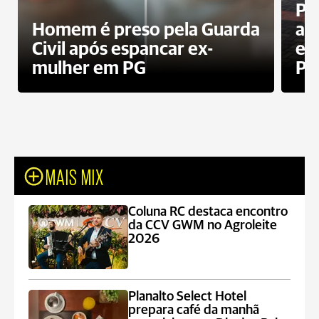
Pa
Homem é preso pela Guarda
ati
Civil após espancar ex-
en
mulher em PG
Pr
MAIS MIX
Coluna RC destaca encontro
da CCV GWM no Agroleite
2026
Planalto Select Hotel
prepara café da manhã