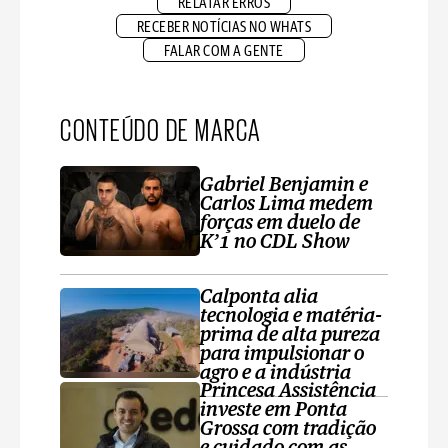
RELATAR ERROS
RECEBER NOTÍCIAS NO WHATS
FALAR COM A GENTE
CONTEÚDO DE MARCA
Gabriel Benjamin e
Carlos Lima medem
forças em duelo de
K’1 no CDL Show
Calponta alia
tecnologia e matéria-
prima de alta pureza
para impulsionar o
agro e a indústria
Princesa Assistência
investe em Ponta
Grossa com tradição