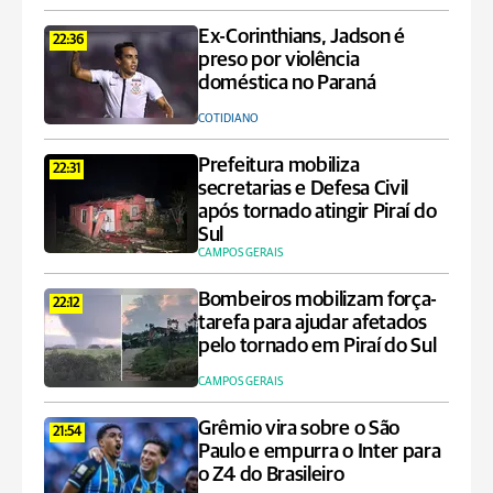
Ex-Corinthians, Jadson é
22:36
preso por violência
doméstica no Paraná
COTIDIANO
Prefeitura mobiliza
22:31
secretarias e Defesa Civil
após tornado atingir Piraí do
Sul
CAMPOS GERAIS
Bombeiros mobilizam força-
22:12
tarefa para ajudar afetados
pelo tornado em Piraí do Sul
CAMPOS GERAIS
Grêmio vira sobre o São
21:54
Paulo e empurra o Inter para
o Z4 do Brasileiro