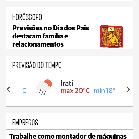
HORÓSCOPO
Previsões no Dia dos Pais
destacam família e
relacionamentos
PREVISÃO DO TEMPO
Irati
in 18°C
max 20°C
min 18°C
EMPREGOS
Trabalhe como montador de máquinas