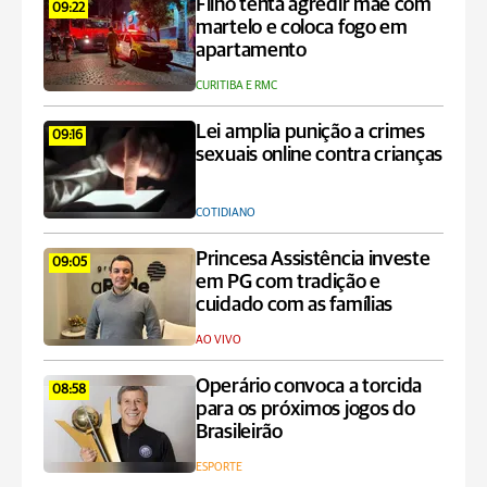
Filho tenta agredir mãe com
09:22
martelo e coloca fogo em
apartamento
CURITIBA E RMC
Lei amplia punição a crimes
09:16
sexuais online contra crianças
COTIDIANO
Princesa Assistência investe
09:05
em PG com tradição e
cuidado com as famílias
AO VIVO
Operário convoca a torcida
08:58
para os próximos jogos do
Brasileirão
ESPORTE