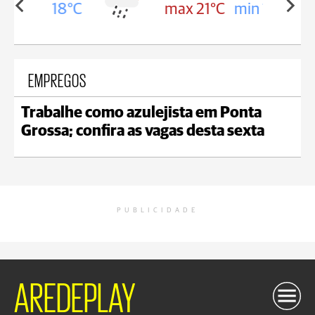
in 18°C
max 21°C
min 18°C
EMPREGOS
Trabalhe como azulejista em Ponta
Grossa; confira as vagas desta sexta
PUBLICIDADE
AREDEPLAY