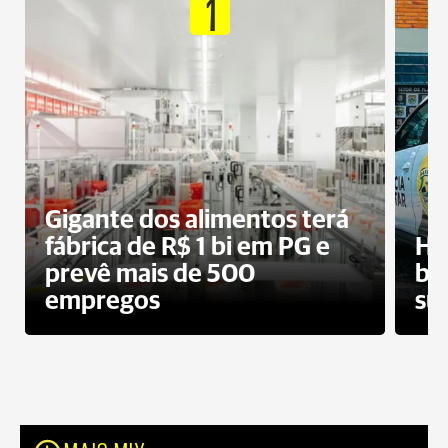
1
Gigante dos alimentos terá
fábrica de R$ 1 bi em PG e
Ho
prevê mais de 500
bo
empregos
su