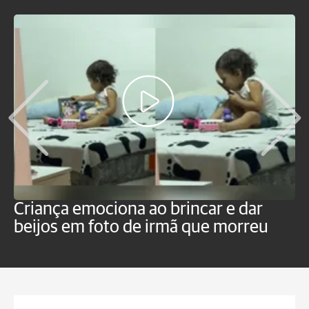
Criança emociona ao brincar e dar
'H
beijos em foto de irmã que morreu
v
p