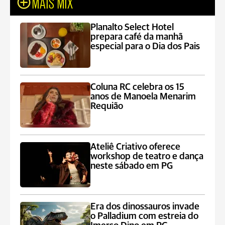
MAIS MIX
Planalto Select Hotel
prepara café da manhã
especial para o Dia dos Pais
Coluna RC celebra os 15
anos de Manoela Menarim
Requião
Ateliê Criativo oferece
workshop de teatro e dança
neste sábado em PG
Era dos dinossauros invade
o Palladium com estreia do