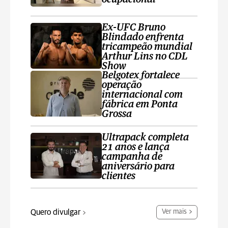
Ex-UFC Bruno
Blindado enfrenta
tricampeão mundial
Arthur Lins no CDL
Show
Belgotex fortalece
operação
internacional com
fábrica em Ponta
Grossa
Ultrapack completa
21 anos e lança
campanha de
aniversário para
clientes
Quero divulgar
Ver mais