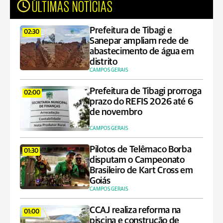
ÚLTIMAS NOTÍCIAS
Prefeitura de Tibagi e
02:30
Sanepar ampliam rede de
abastecimento de água em
distrito
CAMPOS GERAIS
Prefeitura de Tibagi prorroga
02:00
prazo do REFIS 2026 até 6
de novembro
CAMPOS GERAIS
Pilotos de Telêmaco Borba
01:30
disputam o Campeonato
Brasileiro de Kart Cross em
Goiás
CAMPOS GERAIS
CCAJ realiza reforma na
01:00
piscina e construção de