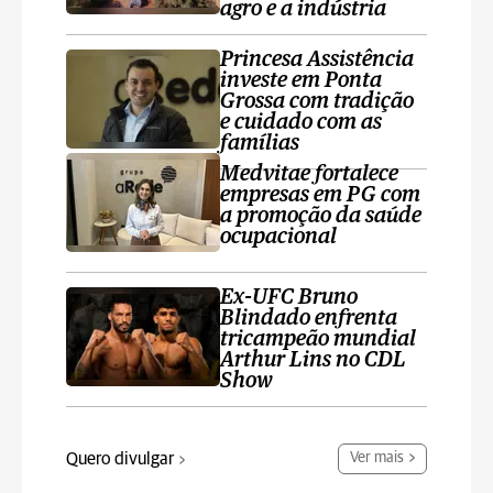
agro e a indústria
Princesa Assistência
investe em Ponta
Grossa com tradição
e cuidado com as
famílias
Medvitae fortalece
empresas em PG com
a promoção da saúde
ocupacional
Ex-UFC Bruno
Blindado enfrenta
tricampeão mundial
Arthur Lins no CDL
Show
Quero divulgar
Ver mais