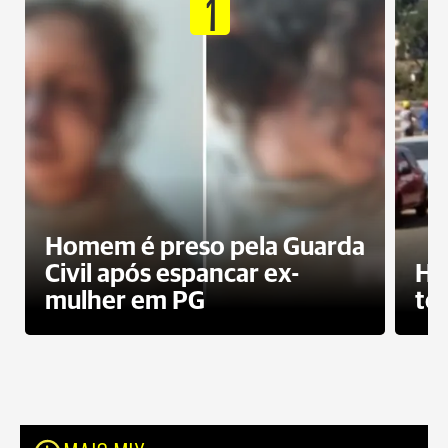
1
Homem é preso pela Guarda
Civil após espancar ex-
Ho
mulher em PG
te