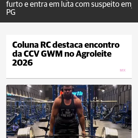
furto e entra em luta com suspeito em
j
PG
Coluna RC destaca encontro
da CCV GWM no Agroleite
2026
MIX