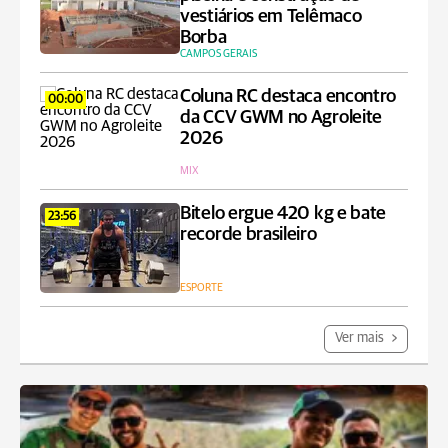
vestiários em Telêmaco
Borba
CAMPOS GERAIS
Coluna RC destaca encontro
00:00
da CCV GWM no Agroleite
2026
MIX
Bitelo ergue 420 kg e bate
23:56
recorde brasileiro
ESPORTE
Ver mais