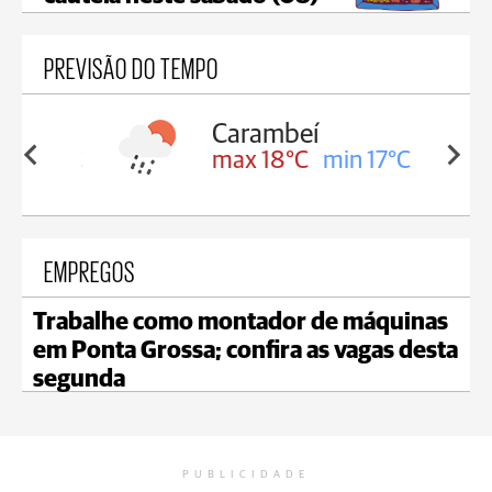
PREVISÃO DO TEMPO
Carambeí
in 18°C
max 18°C
min 17°C
EMPREGOS
Trabalhe como montador de máquinas
em Ponta Grossa; confira as vagas desta
segunda
PUBLICIDADE