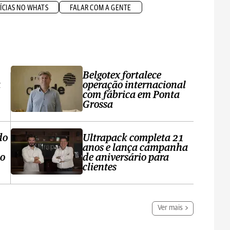
ÍCIAS NO WHATS
FALAR COM A GENTE
Belgotex fortalece
a
operação internacional
com fábrica em Ponta
Grossa
do
Ultrapack completa 21
anos e lança campanha
no
de aniversário para
clientes
Ver mais