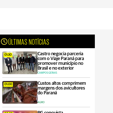
ÚLTIMAS NOTÍCIAS
Castro negocia parceria
01:30
com o Viaje Paraná para
promover município no
Brasil e no exterior
CAMPOS GERAIS
Custos altos comprimem
01:00
margens dos avicultores
do Paraná
AGRO
PG conquista