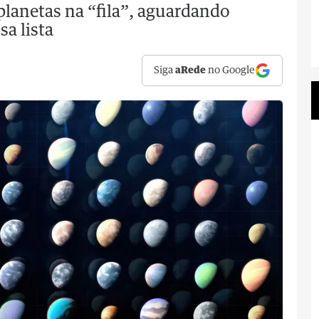
planetas na “fila”, aguardando
a lista
Siga
aRede
no Google