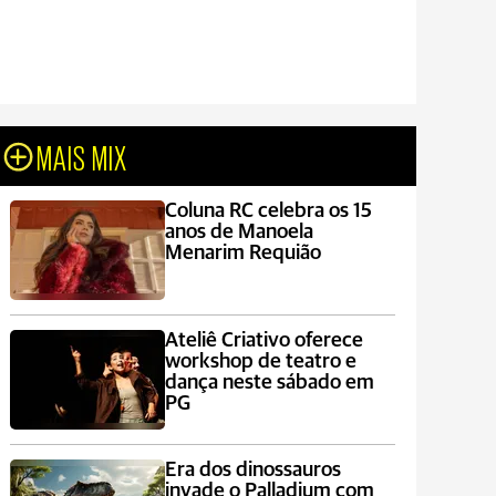
MAIS MIX
Coluna RC celebra os 15
anos de Manoela
Menarim Requião
Ateliê Criativo oferece
workshop de teatro e
dança neste sábado em
PG
Era dos dinossauros
invade o Palladium com