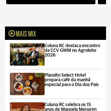
MAIS MIX
Coluna RC destaca encontro
da CCV GWM no Agroleite
2026
Planalto Select Hotel
prepara café da manhã
especial para o Dia dos Pais
Coluna RC celebra os 15
anos de Manoela Menarim