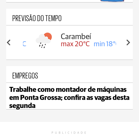
PREVISÃO DO TEMPO
Carambeí
in 18°C
max 20°C
min 18°C
EMPREGOS
Trabalhe como montador de máquinas
em Ponta Grossa; confira as vagas desta
segunda
PUBLICIDADE