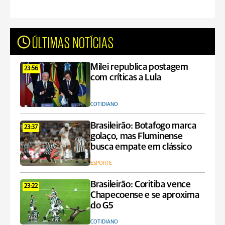
ÚLTIMAS NOTÍCIAS
Milei republica postagem
23:56
com críticas a Lula
COTIDIANO
Brasileirão: Botafogo marca
23:37
golaço, mas Fluminense
busca empate em clássico
ESPORTE
Brasileirão: Coritiba vence
23:22
Chapecoense e se aproxima
do G5
COTIDIANO