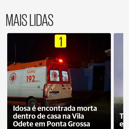
MAIS LIDAS
1
Idosa é encontrada morta
dentro de casa na Vila
To
Odete em Ponta Grossa
e 