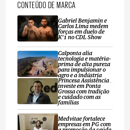
CONTEÚDO DE MARCA
Gabriel Benjamin e
Carlos Lima medem
forças em duelo de
K’1 no CDL Show
Calponta alia
tecnologia e matéria-
prima de alta pureza
para impulsionar o
agro e a indústria
Princesa Assistência
investe em Ponta
Grossa com tradição
e cuidado com as
famílias
Medvitae fortalece
empresas em PG com