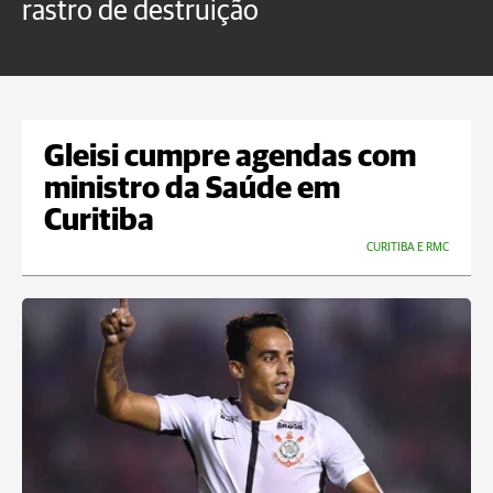
rastro de destruição
C
m
Gleisi cumpre agendas com
ministro da Saúde em
Curitiba
CURITIBA E RMC