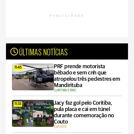
PUBLICIDADE
ÚLTIMAS NOTÍCIAS
PRF prende motorista
11:45
bêbado e sem cnh que
atropelou três pedestres em
Mandirituba
CURITIBA E RMC
Jacy faz gol pelo Coritiba,
11:33
pula placa e cai em túnel
durante comemoração no
Couto
ESPORTE