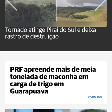
Tornado atinge Piraí do Sul e deixa
H
rastro de destruição
C
m
PRF apreende mais de meia
tonelada de maconha em
carga de trigo em
Guarapuava
COTIDIANO