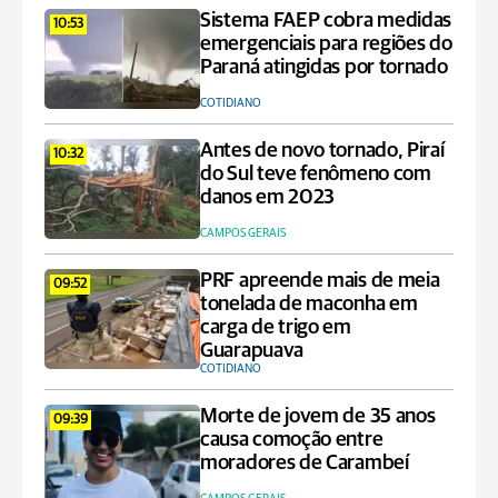
Sistema FAEP cobra medidas
10:53
emergenciais para regiões do
Paraná atingidas por tornado
COTIDIANO
Antes de novo tornado, Piraí
10:32
do Sul teve fenômeno com
danos em 2023
CAMPOS GERAIS
PRF apreende mais de meia
09:52
tonelada de maconha em
carga de trigo em
Guarapuava
COTIDIANO
Morte de jovem de 35 anos
09:39
causa comoção entre
moradores de Carambeí