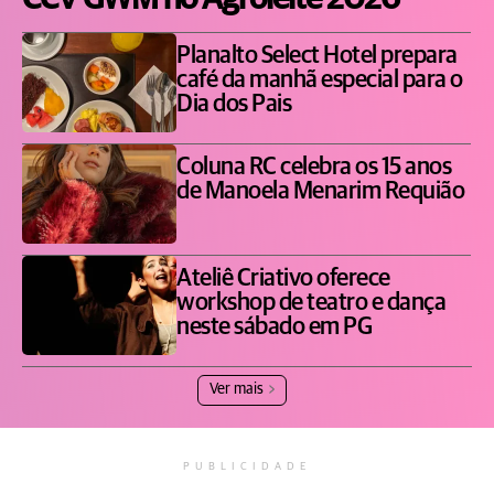
Planalto Select Hotel prepara
café da manhã especial para o
Dia dos Pais
Coluna RC celebra os 15 anos
de Manoela Menarim Requião
Ateliê Criativo oferece
workshop de teatro e dança
neste sábado em PG
Ver mais
PUBLICIDADE