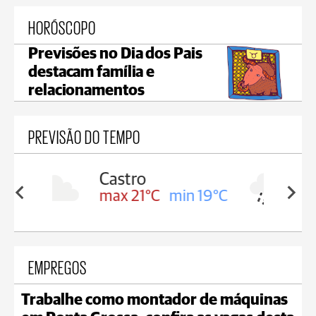
HORÓSCOPO
Previsões no Dia dos Pais
destacam família e
relacionamentos
PREVISÃO DO TEMPO
Carambeí
in 19°C
max 20°C
min 19°C
EMPREGOS
Trabalhe como montador de máquinas