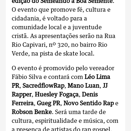
edição do Semeando a Boa Semente
.
O evento que promove fé, cultura e
cidadania, é voltado para a
comunidade local e a juventude
cristã. As apresentações serão na Rua
Rio Capivari, nº 320, no bairro Rio
Verde, na pista de skate local.
O evento é promovido pelo vereador
Fábio Silva e contará com
Léo Lima
PR
,
SacredflowRap
,
Mano Luan
,
JJ
Rapper
,
Huesley Fogaça
,
Denis
Ferreira
,
Gueg PR
,
Novo Sentido Rap
e
Robson Benke
. Será uma tarde de
cultura, espiritualidade e música, com
a presença de artistas do rap gospel,