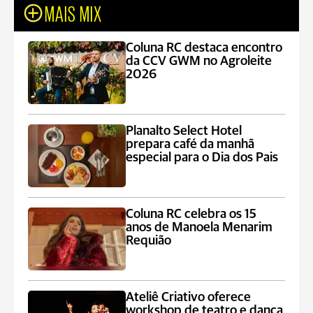
MAIS MIX
Coluna RC destaca encontro
da CCV GWM no Agroleite
2026
Planalto Select Hotel
prepara café da manhã
especial para o Dia dos Pais
Coluna RC celebra os 15
anos de Manoela Menarim
Requião
Ateliê Criativo oferece
workshop de teatro e dança