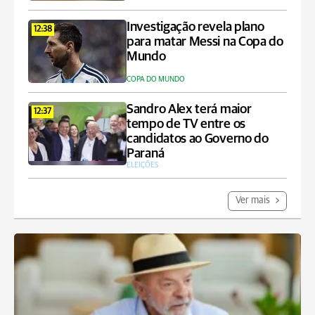
Investigação revela plano
12:38
para matar Messi na Copa do
Mundo
COPA DO MUNDO
Sandro Alex terá maior
12:37
tempo de TV entre os
candidatos ao Governo do
Paraná
ELEIÇÕES
Ver mais