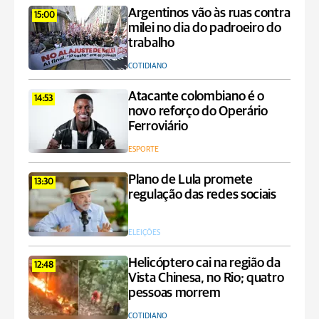
Argentinos vão às ruas contra
15:00
milei no dia do padroeiro do
trabalho
COTIDIANO
Atacante colombiano é o
14:53
novo reforço do Operário
Ferroviário
ESPORTE
Plano de Lula promete
13:30
regulação das redes sociais
ELEIÇÕES
Helicóptero cai na região da
12:48
Vista Chinesa, no Rio; quatro
pessoas morrem
COTIDIANO