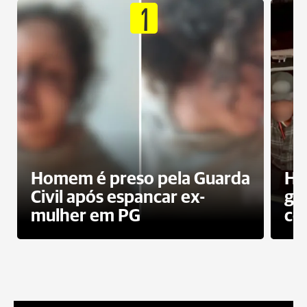
1
Homem é preso pela Guarda
Ho
Civil após espancar ex-
gr
mulher em PG
co