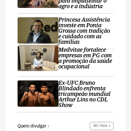
para impulsionar o
agro e a indústria
Princesa Assistência
investe em Ponta
Grossa com tradição
e cuidado com as
famílias
Medvitae fortalece
empresas em PG com
a promoção da saúde
ocupacional
Ex-UFC Bruno
Blindado enfrenta
tricampeão mundial
Arthur Lins no CDL
Show
Quero divulgar
Ver mais