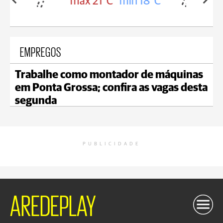
in 18°C
max 20°C
min 18°C
EMPREGOS
Trabalhe como montador de máquinas
em Ponta Grossa; confira as vagas desta
segunda
PUBLICIDADE
AREDEPLAY