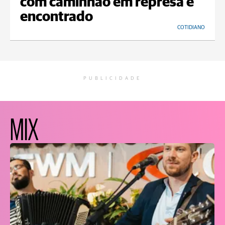
com caminhão em represa é
encontrado
COTIDIANO
PUBLICIDADE
MIX