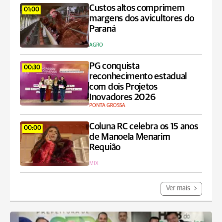
Custos altos comprimem
01:00
margens dos avicultores do
Paraná
AGRO
PG conquista
00:30
reconhecimento estadual
com dois Projetos
Inovadores 2026
PONTA GROSSA
Coluna RC celebra os 15 anos
00:00
de Manoela Menarim
Requião
MIX
Ver mais