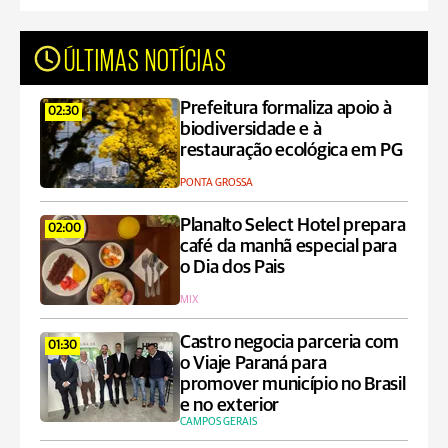
ÚLTIMAS NOTÍCIAS
Prefeitura formaliza apoio à
02:30
biodiversidade e à
restauração ecológica em PG
PONTA GROSSA
Planalto Select Hotel prepara
02:00
café da manhã especial para
o Dia dos Pais
MIX
Castro negocia parceria com
01:30
o Viaje Paraná para
promover município no Brasil
e no exterior
CAMPOS GERAIS