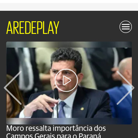
AREDEPLAY
Moro ressalta importância dos
E
Campos Gerais para o Paraná
m