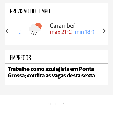
PREVISÃO DO TEMPO
Carambeí
in 18°C
max 21°C
min 18°C
EMPREGOS
Trabalhe como azulejista em Ponta
Grossa; confira as vagas desta sexta
PUBLICIDADE