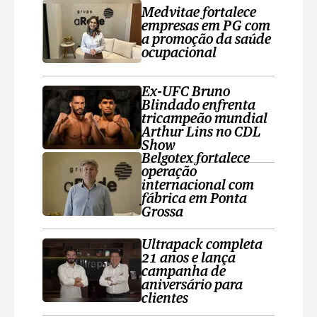
Medvitae fortalece
empresas em PG com
a promoção da saúde
ocupacional
Ex-UFC Bruno
Blindado enfrenta
tricampeão mundial
Arthur Lins no CDL
Show
Belgotex fortalece
operação
internacional com
fábrica em Ponta
Grossa
Ultrapack completa
21 anos e lança
campanha de
aniversário para
clientes