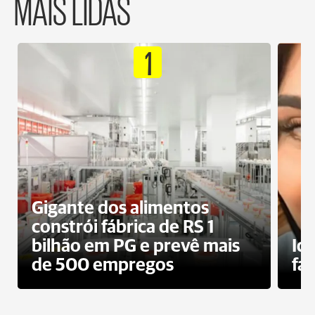
MAIS LIDAS
1
Gigante dos alimentos
constrói fábrica de RS 1
bilhão em PG e prevê mais
Id
de 500 empregos
fa