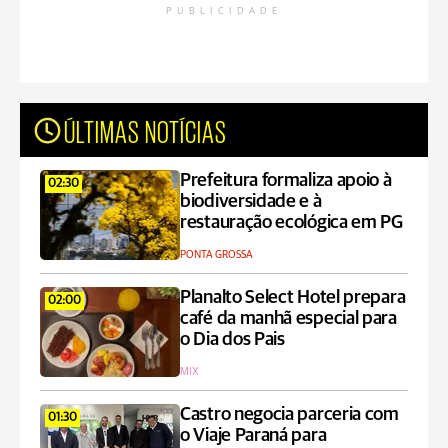
PUBLICIDADE
ÚLTIMAS NOTÍCIAS
Prefeitura formaliza apoio à
02:30
biodiversidade e à
restauração ecológica em PG
PONTA GROSSA
Planalto Select Hotel prepara
02:00
café da manhã especial para
o Dia dos Pais
MIX
Castro negocia parceria com
01:30
o Viaje Paraná para