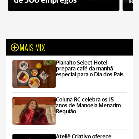
de 500 empregos
fa
MAIS MIX
Planalto Select Hotel
prepara café da manhã
especial para o Dia dos Pais
Coluna RC celebra os 15
anos de Manoela Menarim
Requião
Ateliê Criativo oferece