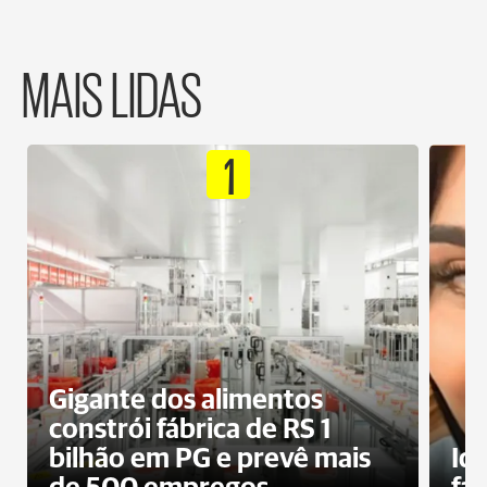
MAIS LIDAS
1
Gigante dos alimentos
constrói fábrica de RS 1
bilhão em PG e prevê mais
Id