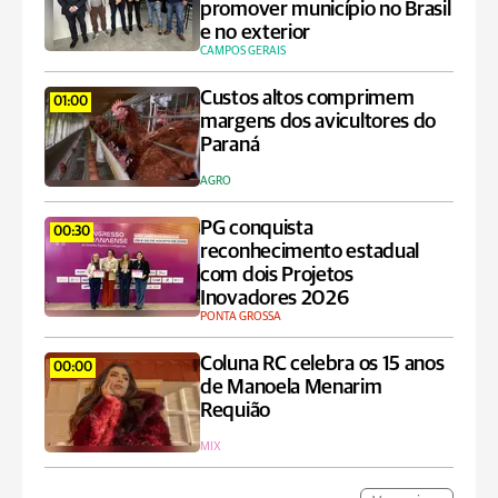
promover município no Brasil
e no exterior
CAMPOS GERAIS
Custos altos comprimem
01:00
margens dos avicultores do
Paraná
AGRO
PG conquista
00:30
reconhecimento estadual
com dois Projetos
Inovadores 2026
PONTA GROSSA
Coluna RC celebra os 15 anos
00:00
de Manoela Menarim
Requião
MIX