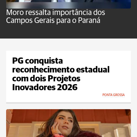
Moro ressalta importância dos
E
Campos Gerais para o Paraná
m
PG conquista
reconhecimento estadual
com dois Projetos
Inovadores 2026
PONTA GROSSA