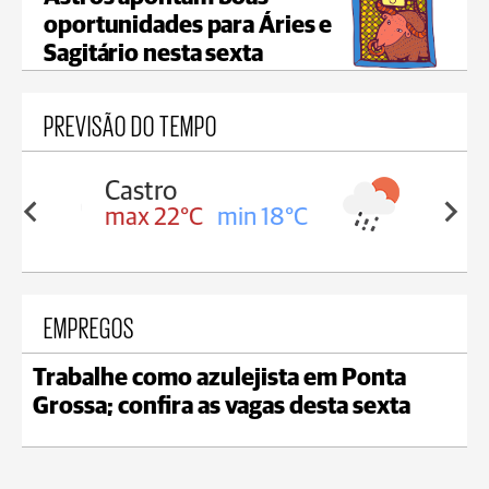
oportunidades para Áries e
Sagitário nesta sexta
PREVISÃO DO TEMPO
Carambeí
in 18°C
max 21°C
min 18°C
EMPREGOS
Trabalhe como azulejista em Ponta
Grossa; confira as vagas desta sexta