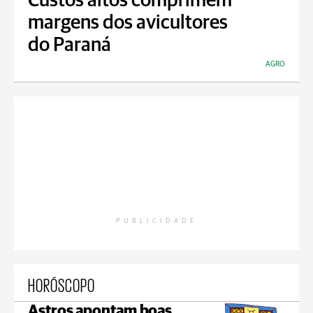
Custos altos comprimem
margens dos avicultores
do Paraná
AGRO
PUBLICIDADE
HORÓSCOPO
Astros apontam boas