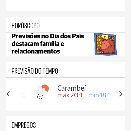
HORÓSCOPO
Previsões no Dia dos Pais
destacam família e
relacionamentos
PREVISÃO DO TEMPO
Carambeí
in 18°C
max 20°C
min 18°C
EMPREGOS