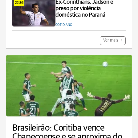
Ex-Corinthians, Jadson é
22:36
preso por violência
doméstica no Paraná
COTIDIANO
Ver mais
Brasileirão: Coritiba vence
Chapecoense e se aproxima do