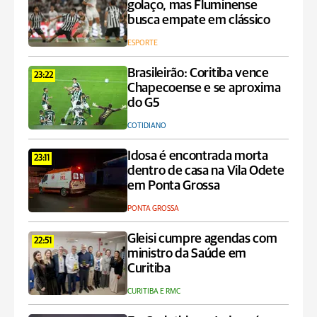
golaço, mas Fluminense
busca empate em clássico
ESPORTE
Brasileirão: Coritiba vence
23:22
Chapecoense e se aproxima
do G5
COTIDIANO
Idosa é encontrada morta
23:11
dentro de casa na Vila Odete
em Ponta Grossa
PONTA GROSSA
Gleisi cumpre agendas com
22:51
ministro da Saúde em
Curitiba
CURITIBA E RMC