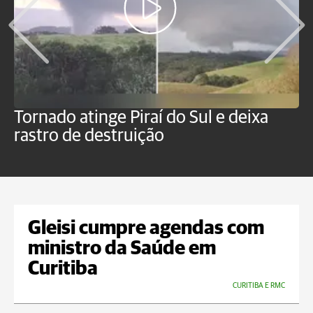
Tornado atinge Piraí do Sul e deixa
H
rastro de destruição
C
m
Gleisi cumpre agendas com
ministro da Saúde em
Curitiba
CURITIBA E RMC