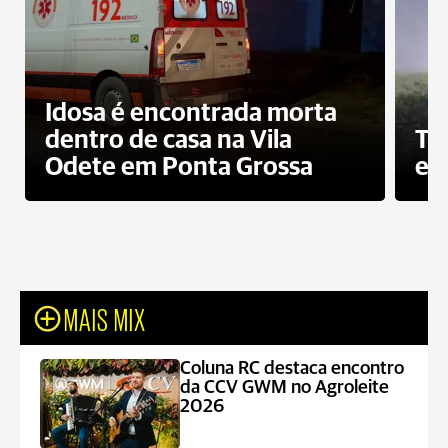
Idosa é encontrada morta
dentro de casa na Vila
To
Odete em Ponta Grossa
e 
MAIS MIX
Coluna RC destaca encontro
da CCV GWM no Agroleite
2026