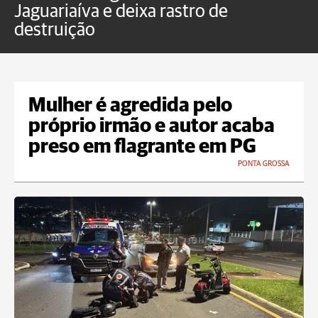
Jaguariaíva e deixa rastro de
C
destruição
m
Mulher é agredida pelo
próprio irmão e autor acaba
preso em flagrante em PG
PONTA GROSSA