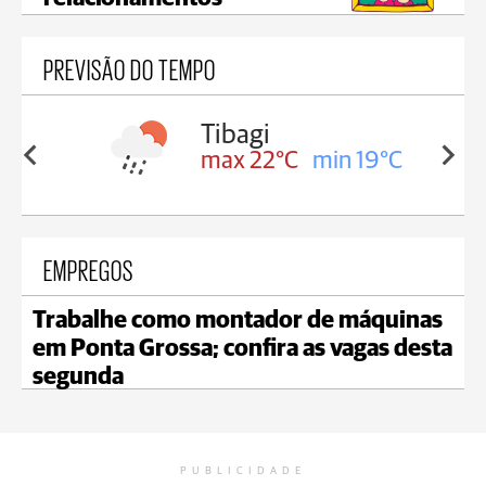
PREVISÃO DO TEMPO
Tibagi
in 18°C
max 22°C
min 19°C
EMPREGOS
Trabalhe como montador de máquinas
em Ponta Grossa; confira as vagas desta
segunda
PUBLICIDADE