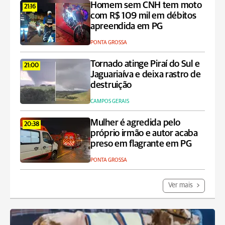
Homem sem CNH tem moto
21:16
com R$ 109 mil em débitos
apreendida em PG
PONTA GROSSA
Tornado atinge Piraí do Sul e
21:00
Jaguariaíva e deixa rastro de
destruição
CAMPOS GERAIS
Mulher é agredida pelo
20:38
próprio irmão e autor acaba
preso em flagrante em PG
PONTA GROSSA
Ver mais