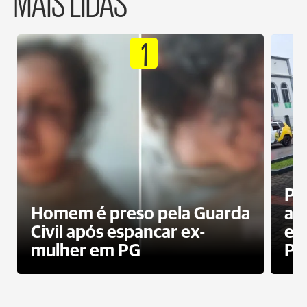
MAIS LIDAS
1
Pa
Homem é preso pela Guarda
ati
Civil após espancar ex-
en
mulher em PG
Pr