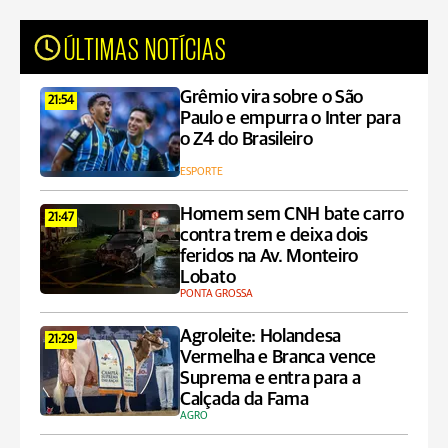
ÚLTIMAS NOTÍCIAS
Grêmio vira sobre o São
21:54
Paulo e empurra o Inter para
o Z4 do Brasileiro
ESPORTE
Homem sem CNH bate carro
21:47
contra trem e deixa dois
feridos na Av. Monteiro
Lobato
PONTA GROSSA
Agroleite: Holandesa
21:29
Vermelha e Branca vence
Suprema e entra para a
Calçada da Fama
AGRO