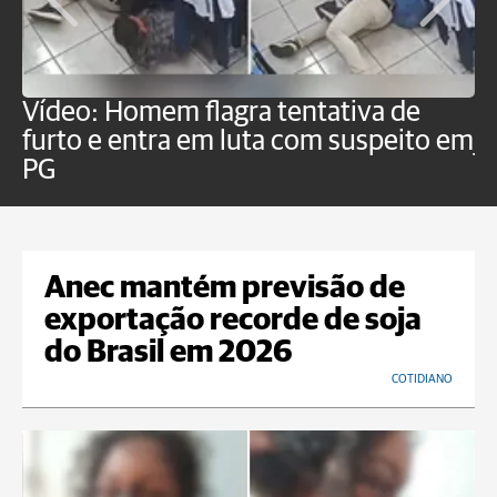
Vídeo: Homem flagra tentativa de
B
furto e entra em luta com suspeito em
j
PG
Anec mantém previsão de
exportação recorde de soja
do Brasil em 2026
COTIDIANO