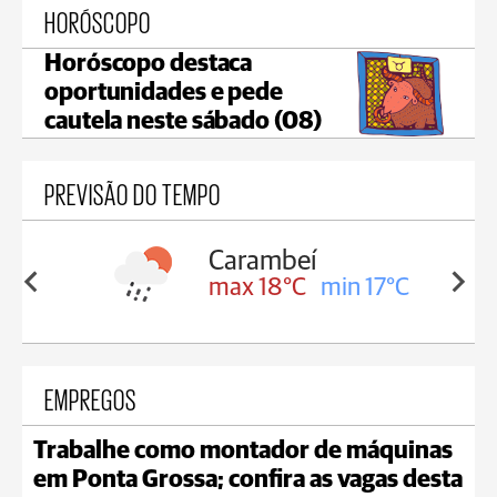
HORÓSCOPO
Horóscopo destaca
oportunidades e pede
cautela neste sábado (08)
PREVISÃO DO TEMPO
Carambeí
in 18°C
max 18°C
min 17°C
EMPREGOS
Trabalhe como montador de máquinas
em Ponta Grossa; confira as vagas desta