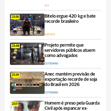
MIX
Bitelo ergue 420 kg e bate
23:56
recorde brasileiro
ESPORTE
Projeto permite que
23:48
servidores públicos atuem
como advogados
COTIDIANO
Anec mantém previsão de
23:29
exportação recorde de soja
do Brasil em 2026
COTIDIANO
Homem é preso pela Guarda
23:11
Civil após espancar ex-