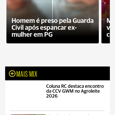
Homem é preso pela Guarda
Mo
Civil após espancar ex-
vo
mulher em PG
co
MAIS MIX
Coluna RC destaca encontro
da CCV GWM no Agroleite
2026