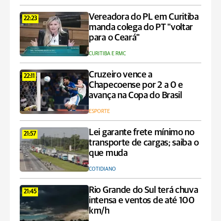
Vereadora do PL em Curitiba
22:23
manda colega do PT "voltar
para o Ceará"
CURITIBA E RMC
Cruzeiro vence a
22:11
Chapecoense por 2 a 0 e
avança na Copa do Brasil
ESPORTE
Lei garante frete mínimo no
21:57
transporte de cargas; saiba o
que muda
COTIDIANO
Rio Grande do Sul terá chuva
21:45
intensa e ventos de até 100
km/h