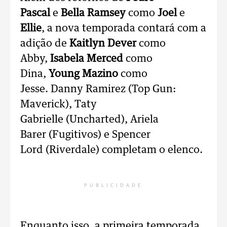
Pascal
e
Bella Ramsey
como
Joel
e
Ellie
, a nova temporada contará com a
adição de
Kaitlyn Dever
como
Abby,
Isabela Merced
como
Dina,
Young Mazino
como
Jesse. Danny Ramirez (Top Gun:
Maverick), Taty
Gabrielle (Uncharted), Ariela
Barer (Fugitivos) e Spencer
Lord (Riverdale) completam o elenco.
PUBLICIDADE
Enquanto isso, a primeira temporada