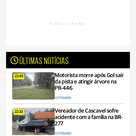
PUBLICIDADE
ÚLTIMAS NOTÍCIAS
Motorista morre após Gol sair
22:45
da pista e atingir árvore na
PR-446
COTIDIANO
Vereador de Cascavel sofre
22:33
acidente com a família na BR-
277
COTIDIANO