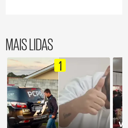
MAIS LIDAS
1
Ví