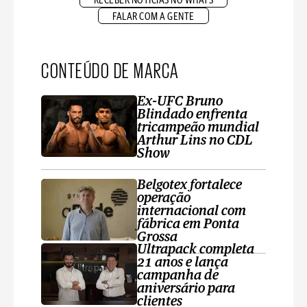
RECEBER NOTÍCIAS NO WHATS
FALAR COM A GENTE
CONTEÚDO DE MARCA
Ex-UFC Bruno
Blindado enfrenta
tricampeão mundial
Arthur Lins no CDL
Show
Belgotex fortalece
operação
internacional com
fábrica em Ponta
Grossa
Ultrapack completa
21 anos e lança
campanha de
aniversário para
clientes