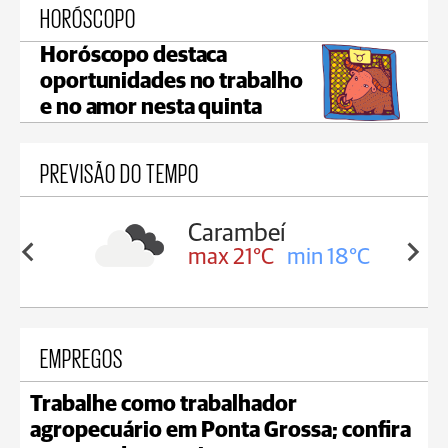
HORÓSCOPO
Horóscopo destaca
oportunidades no trabalho
e no amor nesta quinta
PREVISÃO DO TEMPO
Carambeí
in 19°C
max 21°C
min 18°C
EMPREGOS
Trabalhe como trabalhador
agropecuário em Ponta Grossa; confira