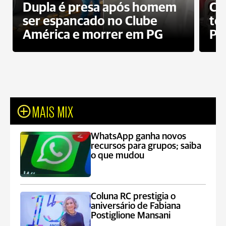
Dupla é presa após homem
Cl
ser espancado no Clube
te
América e morrer em PG
PG
MAIS MIX
WhatsApp ganha novos
recursos para grupos; saiba
o que mudou
Coluna RC prestigia o
aniversário de Fabiana
Postiglione Mansani