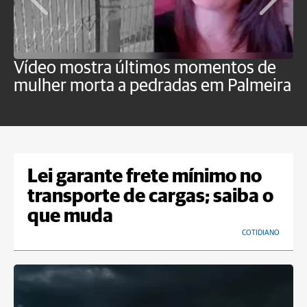
Vídeo mostra últimos momentos de
"
mulher morta a pedradas em Palmeira
c
U
Lei garante frete mínimo no
transporte de cargas; saiba o
que muda
COTIDIANO