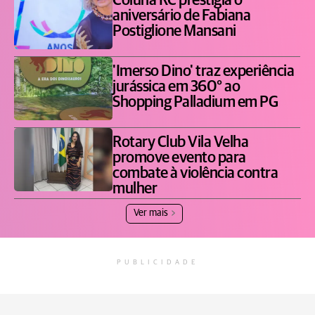
Coluna RC prestigia o
aniversário de Fabiana
Postiglione Mansani
'Imerso Dino' traz experiência
jurássica em 360° ao
Shopping Palladium em PG
Rotary Club Vila Velha
promove evento para
combate à violência contra
mulher
Ver mais
PUBLICIDADE