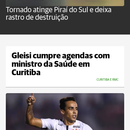
Tornado atinge Piraí do Sul e deixa
H
rastro de destruição
C
m
Gleisi cumpre agendas com
ministro da Saúde em
Curitiba
CURITIBA E RMC