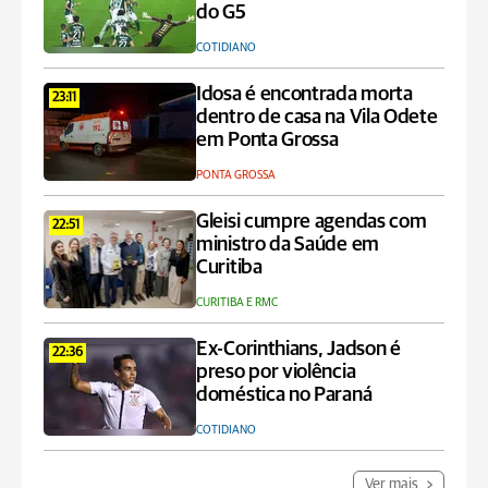
do G5
COTIDIANO
Idosa é encontrada morta
23:11
dentro de casa na Vila Odete
em Ponta Grossa
PONTA GROSSA
Gleisi cumpre agendas com
22:51
ministro da Saúde em
Curitiba
CURITIBA E RMC
Ex-Corinthians, Jadson é
22:36
preso por violência
doméstica no Paraná
COTIDIANO
Ver mais