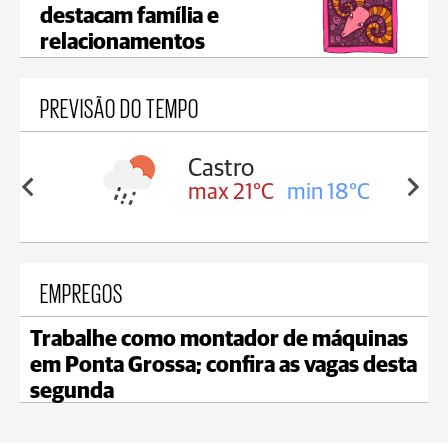
destacam família e
relacionamentos
PREVISÃO DO TEMPO
sa
Castro
in 18°C
max 21°C
min 18°C
EMPREGOS
Trabalhe como montador de máquinas
em Ponta Grossa; confira as vagas desta
segunda