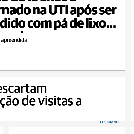
rnado na UTI após ser
dido com pá de lixo
scola
i apreendida
escartam
ção de visitas a
COTIDIANO