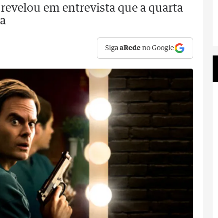
e, revelou em entrevista que a quarta
ia
Siga
aRede
no Google