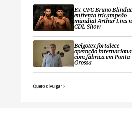
Ex-UFC Bruno Blinda
enfrenta tricampeão
mundial Arthur Lins 
CDL Show
Belgotex fortalece
operação internaciona
com fábrica em Ponta
Grossa
Quero divulgar