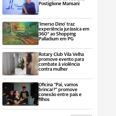
Postiglione Mansani
'Imerso Dino' traz
experiência jurássica em
360° ao Shopping
Palladium em PG
Rotary Club Vila Velha
promove evento para
combate à violência
contra mulher
Oficina "Pai, vamos
brincar?" promove
conexão entre pais e
filhos