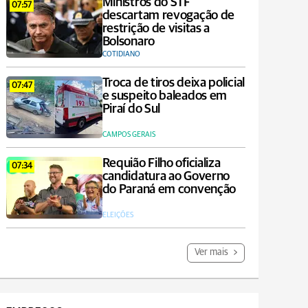
Ministros do STF
07:57
descartam revogação de
restrição de visitas a
Bolsonaro
COTIDIANO
Troca de tiros deixa policial
07:47
e suspeito baleados em
Piraí do Sul
CAMPOS GERAIS
Requião Filho oficializa
07:34
candidatura ao Governo
do Paraná em convenção
ELEIÇÕES
Ver mais