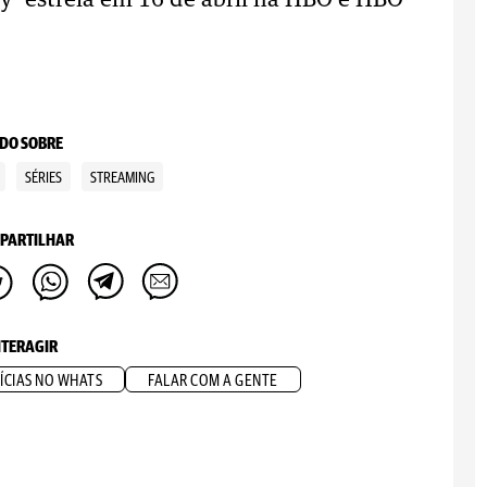
y’ estreia em 16 de abril na HBO e HBO
DO SOBRE
SÉRIES
STREAMING
PARTILHAR
NTERAGIR
ÍCIAS NO WHATS
FALAR COM A GENTE