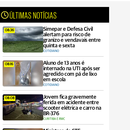
ÚLTIMAS NOTÍCIAS
Simepar e Defesa Civil
08:36
alertam para risco de
granizo e vendavais entre
quinta e sexta
COTIDIANO
Aluno de 13 anos é
08:16
internado na UTI após ser
agredido com pá de lixo
em escola
COTIDIANO
Jovem fica gravemente
08:08
ferida em acidente entre
scooter elétrica e carro na
BR-376
CURITIBA E RMC