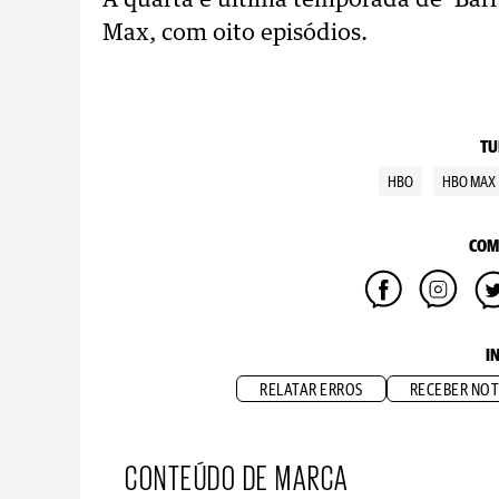
A quarta e última temporada de ‘Barr
Max, com oito episódios.
TU
HBO
HBO MAX
COM
I
RELATAR ERROS
RECEBER NOT
CONTEÚDO DE MARCA