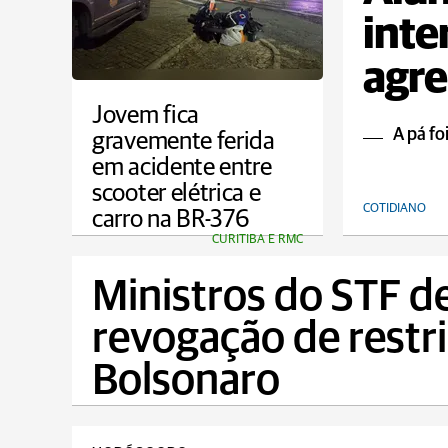
inte
agre
em e
Jovem fica
A pá fo
gravemente ferida
em acidente entre
scooter elétrica e
COTIDIANO
carro na BR-376
CURITIBA E RMC
Ministros do STF d
revogação de restri
Bolsonaro