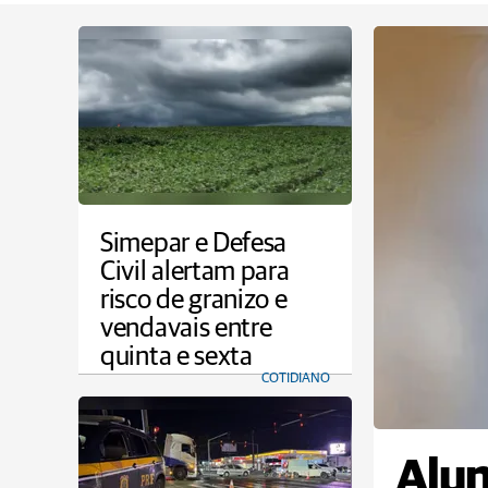
Simepar e Defesa
Civil alertam para
risco de granizo e
vendavais entre
quinta e sexta
COTIDIANO
Alun