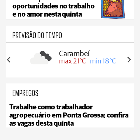
oportunidades no trabalho
e no amor nesta quinta
PREVISÃO DO TEMPO
Carambeí
in 19°C
max 21°C
min 18°C
EMPREGOS
Trabalhe como trabalhador
agropecuário em Ponta Grossa; confira
as vagas desta quinta