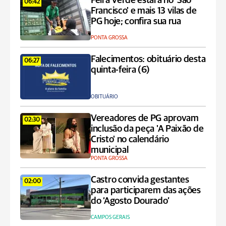
Feira Verde estará no 'São
06:42
Francisco' e mais 13 vilas de
PG hoje; confira sua rua
PONTA GROSSA
Falecimentos: obituário desta
06:27
quinta-feira (6)
OBITUÁRIO
Vereadores de PG aprovam
02:30
inclusão da peça 'A Paixão de
Cristo' no calendário
municipal
PONTA GROSSA
Castro convida gestantes
02:00
para participarem das ações
do ‘Agosto Dourado’
CAMPOS GERAIS