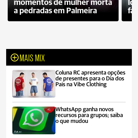
momentos de mulher morta
Id
a pedradas em Palmeira
fa
MAIS MIX
Coluna RC apresenta opções
de presentes para o Dia dos
Pais na Vibe Clothing
WhatsApp ganha novos
recursos para grupos; saiba
o que mudou