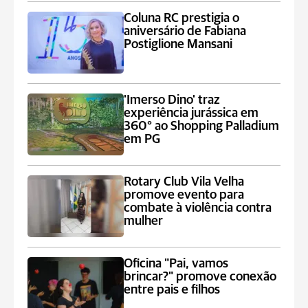
Coluna RC prestigia o
aniversário de Fabiana
Postiglione Mansani
'Imerso Dino' traz
experiência jurássica em
360° ao Shopping Palladium
em PG
Rotary Club Vila Velha
promove evento para
combate à violência contra
mulher
Oficina "Pai, vamos
brincar?" promove conexão
entre pais e filhos