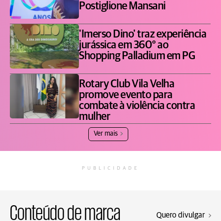
Postiglione Mansani
'Imerso Dino' traz experiência
jurássica em 360° ao
Shopping Palladium em PG
Rotary Club Vila Velha
promove evento para
combate à violência contra
mulher
Ver mais
PUBLICIDADE
Conteúdo de marca
Quero divulgar