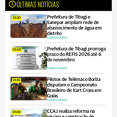
ÚLTIMAS NOTÍCIAS
Prefeitura de Tibagi e
02:30
Sanepar ampliam rede de
abastecimento de água em
distrito
CAMPOS GERAIS
Prefeitura de Tibagi prorroga
02:00
prazo do REFIS 2026 até 6
de novembro
CAMPOS GERAIS
Pilotos de Telêmaco Borba
01:30
disputam o Campeonato
Brasileiro de Kart Cross em
Goiás
CAMPOS GERAIS
CCAJ realiza reforma na
01:00
piscina e construção de