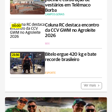
vestiários em Telêmaco
Borba
CAMPOS GERAIS
Coluna RC destaca encontro
00:00
da CCV GWM no Agroleite
2026
MIX
Bitelo ergue 420 kg e bate
23:56
recorde brasileiro
ESPORTE
Ver mais