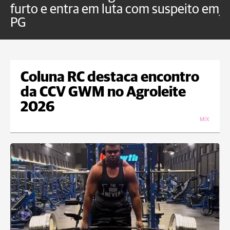
furto e entra em luta com suspeito em
j
PG
Coluna RC destaca encontro
da CCV GWM no Agroleite
2026
MIX