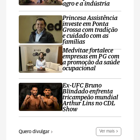
agro e a indústria
Princesa Assistência
investe em Ponta
Grossa com tradição
e cuidado com as
famílias
Medvitae fortalece
empresas em PG com
a promoção da saúde
ocupacional
Ex-UFC Bruno
Blindado enfrenta
tricampeão mundial
Arthur Lins no CDL
Show
Quero divulgar
Ver mais