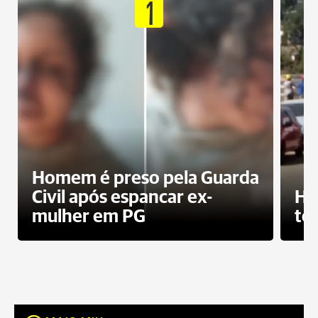
1
Homem é preso pela Guarda
Civil após espancar ex-
Ho
mulher em PG
te