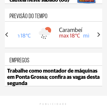
cautela neste sábado (08)
PREVISÃO DO TEMPO
Carambeí
in 18°C
max 18°C
min 17°C
EMPREGOS
Trabalhe como montador de máquinas
em Ponta Grossa; confira as vagas desta
segunda
PUBLICIDADE