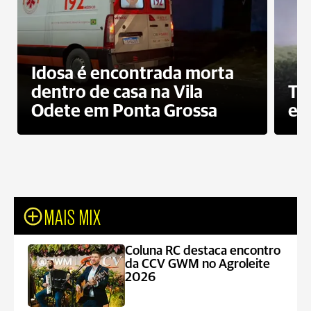
Idosa é encontrada morta
dentro de casa na Vila
To
Odete em Ponta Grossa
e 
MAIS MIX
Coluna RC destaca encontro
da CCV GWM no Agroleite
2026