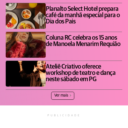
Planalto Select Hotel prepara
café da manhã especial para o
Dia dos Pais
Coluna RC celebra os 15 anos
de Manoela Menarim Requião
Ateliê Criativo oferece
workshop de teatro e dança
neste sábado em PG
Ver mais
PUBLICIDADE