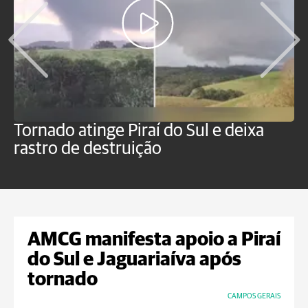
Tornado atinge Piraí do Sul e deixa
H
rastro de destruição
C
m
AMCG manifesta apoio a Piraí
do Sul e Jaguariaíva após
tornado
CAMPOS GERAIS