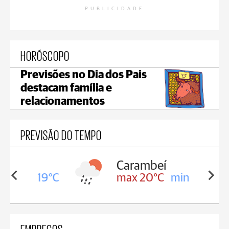
PUBLICIDADE
HORÓSCOPO
Previsões no Dia dos Pais
destacam família e
relacionamentos
PREVISÃO DO TEMPO
Carambeí
in 19°C
max 20°C
min 19°C