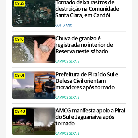
Tornado deixa rastros de
09:25
destruição na Comunidade
Santa Clara, em Candói
COTIDIANO
Chuva de granizo é
09:16
registrada no interior de
Reserva neste sábado
CAMPOS GERAIS
Prefeitura de Piraí do Sul e
09:01
Defesa Civil orientam
moradores após tornado
CAMPOS GERAIS
AMCG manifesta apoio a Piraí
08:40
do Sul e Jaguariaíva após
tornado
CAMPOS GERAIS