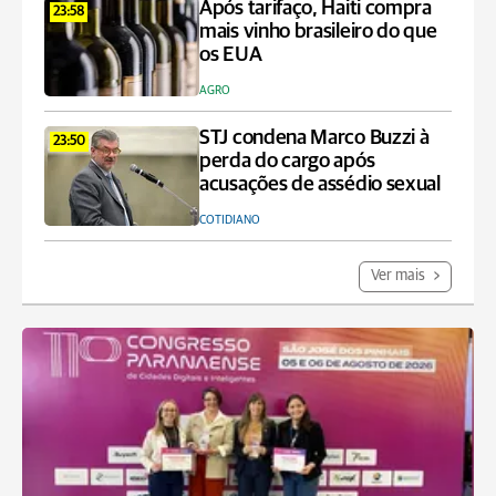
Após tarifaço, Haiti compra
23:58
mais vinho brasileiro do que
os EUA
AGRO
STJ condena Marco Buzzi à
23:50
perda do cargo após
acusações de assédio sexual
COTIDIANO
Ver mais