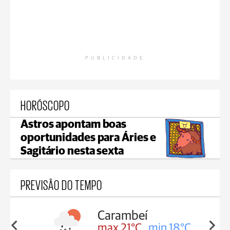
PUBLICIDADE
HORÓSCOPO
Astros apontam boas
oportunidades para Áries e
Sagitário nesta sexta
PREVISÃO DO TEMPO
Carambeí
in 18°C
max 21°C
min 18°C