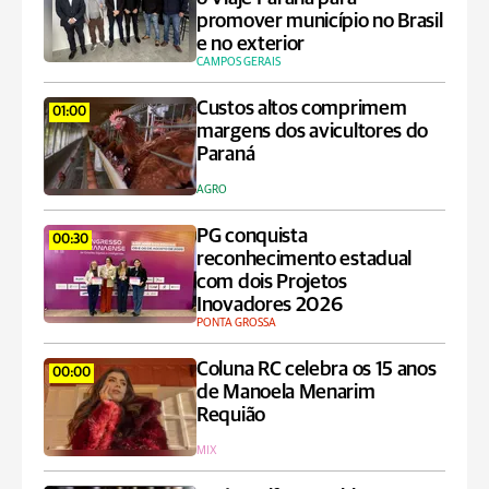
promover município no Brasil
e no exterior
CAMPOS GERAIS
Custos altos comprimem
01:00
margens dos avicultores do
Paraná
AGRO
PG conquista
00:30
reconhecimento estadual
com dois Projetos
Inovadores 2026
PONTA GROSSA
Coluna RC celebra os 15 anos
00:00
de Manoela Menarim
Requião
MIX