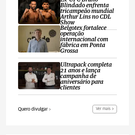
Blindado enfrenta
tricampeão mundial
Arthur Lins no CDL
Show
Belgotex fortalece
operação
internacional com
fábrica em Ponta
Grossa
Ultrapack completa
21 anos e lança
campanha de
aniversário para
clientes
Quero divulgar
Ver mais