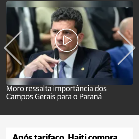
Moro ressalta importância dos
E
Campos Gerais para o Paraná
m
Após tarifaço, Haiti compra