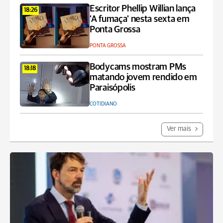
Escritor Phellip Willian lança
18:26
'A fumaça' nesta sexta em
Ponta Grossa
PONTA GROSSA
Bodycams mostram PMs
18:18
matando jovem rendido em
Paraisópolis
COTIDIANO
Ver mais