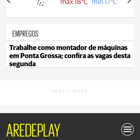
in 18°C
max 18°C
min 17°C
EMPREGOS
Trabalhe como montador de máquinas
em Ponta Grossa; confira as vagas desta
segunda
PUBLICIDADE
AREDEPLAY