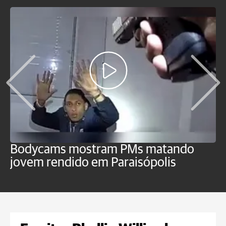
Bodycams mostram PMs matando
P
jovem rendido em Paraisópolis
c
f