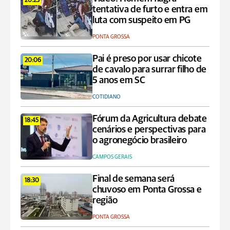
20:23
tentativa de furto e entra em
luta com suspeito em PG
PONTA GROSSA
Pai é preso por usar chicote
20:06
de cavalo para surrar filho de
5 anos em SC
COTIDIANO
Fórum da Agricultura debate
18:45
cenários e perspectivas para
o agronegócio brasileiro
CAMPOS GERAIS
Final de semana será
18:30
chuvoso em Ponta Grossa e
região
PONTA GROSSA