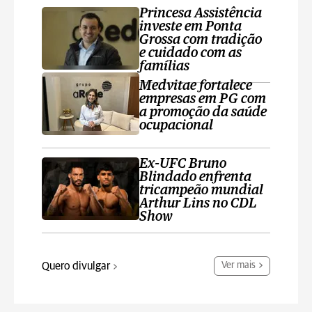
Princesa Assistência
investe em Ponta
Grossa com tradição
e cuidado com as
famílias
Medvitae fortalece
empresas em PG com
a promoção da saúde
ocupacional
Ex-UFC Bruno
Blindado enfrenta
tricampeão mundial
Arthur Lins no CDL
Show
Quero divulgar
Ver mais