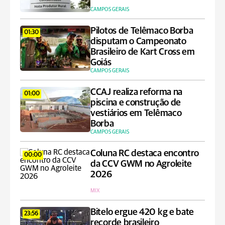
CAMPOS GERAIS
Pilotos de Telêmaco Borba
01:30
disputam o Campeonato
Brasileiro de Kart Cross em
Goiás
CAMPOS GERAIS
CCAJ realiza reforma na
01:00
piscina e construção de
vestiários em Telêmaco
Borba
CAMPOS GERAIS
Coluna RC destaca encontro
00:00
da CCV GWM no Agroleite
2026
MIX
Bitelo ergue 420 kg e bate
23:56
recorde brasileiro