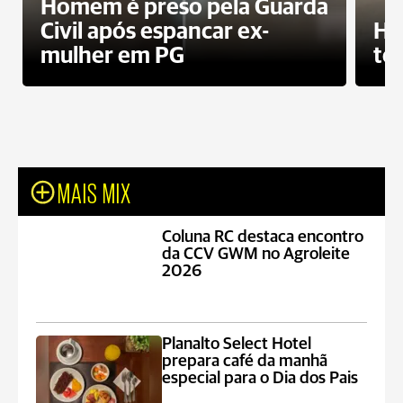
Homem é preso pela Guarda
Civil após espancar ex-
Ho
mulher em PG
te
MAIS MIX
Coluna RC destaca encontro
da CCV GWM no Agroleite
2026
Planalto Select Hotel
prepara café da manhã
especial para o Dia dos Pais