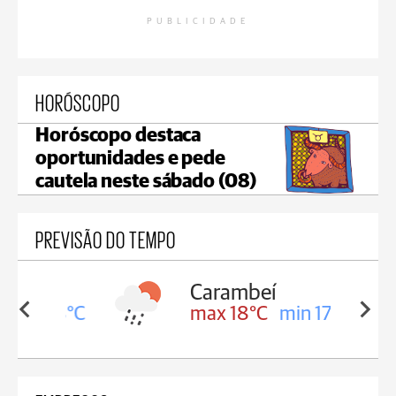
PUBLICIDADE
HORÓSCOPO
Horóscopo destaca
oportunidades e pede
cautela neste sábado (08)
PREVISÃO DO TEMPO
Carambeí
in 18°C
max 18°C
min 17°C