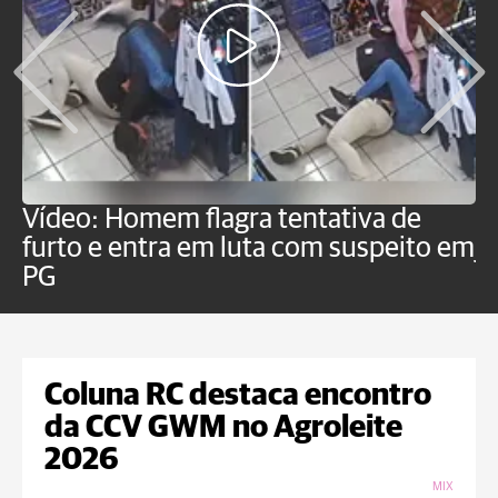
Vídeo: Homem flagra tentativa de
B
furto e entra em luta com suspeito em
j
PG
Coluna RC destaca encontro
da CCV GWM no Agroleite
2026
MIX