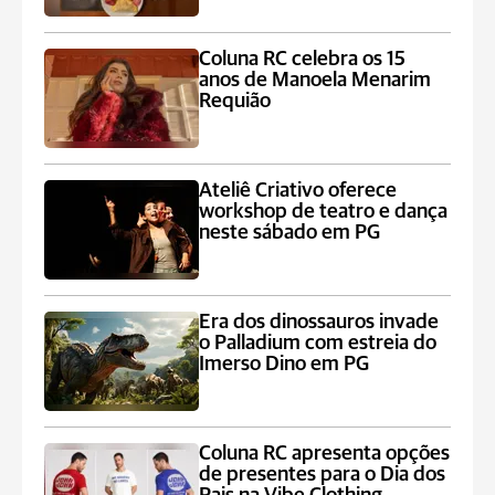
Coluna RC celebra os 15
anos de Manoela Menarim
Requião
Ateliê Criativo oferece
workshop de teatro e dança
neste sábado em PG
Era dos dinossauros invade
o Palladium com estreia do
Imerso Dino em PG
Coluna RC apresenta opções
de presentes para o Dia dos