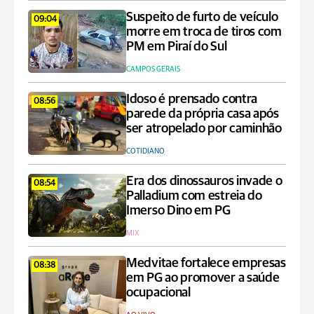
Suspeito de furto de veículo
09:04
morre em troca de tiros com
PM em Piraí do Sul
CAMPOS GERAIS
Idoso é prensado contra
08:56
parede da própria casa após
ser atropelado por caminhão
COTIDIANO
Era dos dinossauros invade o
08:54
Palladium com estreia do
Imerso Dino em PG
MIX
Medvitae fortalece empresas
08:38
em PG ao promover a saúde
ocupacional