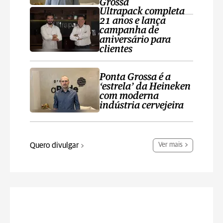
Grossa
Ultrapack completa
21 anos e lança
campanha de
aniversário para
clientes
Ponta Grossa é a
‘estrela’ da Heineken
com moderna
indústria cervejeira
Quero divulgar
Ver mais