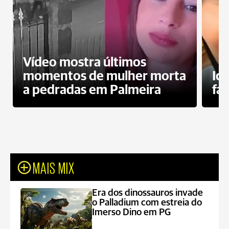
Vídeo mostra últimos
momentos de mulher morta
Id
a pedradas em Palmeira
fa
MAIS MIX
Era dos dinossauros invade
o Palladium com estreia do
Imerso Dino em PG