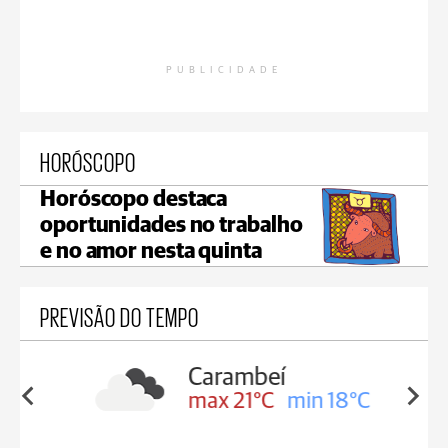
PUBLICIDADE
HORÓSCOPO
Horóscopo destaca
oportunidades no trabalho
e no amor nesta quinta
PREVISÃO DO TEMPO
Carambeí
in 19°C
max 21°C
min 18°C