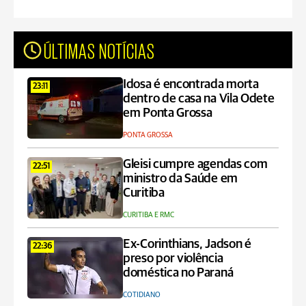
ÚLTIMAS NOTÍCIAS
Idosa é encontrada morta
23:11
dentro de casa na Vila Odete
em Ponta Grossa
PONTA GROSSA
Gleisi cumpre agendas com
22:51
ministro da Saúde em
Curitiba
CURITIBA E RMC
Ex-Corinthians, Jadson é
22:36
preso por violência
doméstica no Paraná
COTIDIANO