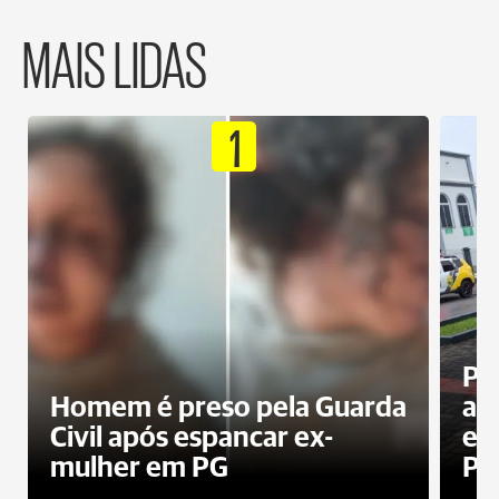
MAIS LIDAS
1
Pa
Homem é preso pela Guarda
ati
Civil após espancar ex-
en
mulher em PG
Pr