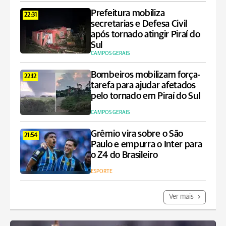
Prefeitura mobiliza
22:31
secretarias e Defesa Civil
após tornado atingir Piraí do
Sul
CAMPOS GERAIS
Bombeiros mobilizam força-
22:12
tarefa para ajudar afetados
pelo tornado em Piraí do Sul
CAMPOS GERAIS
Grêmio vira sobre o São
21:54
Paulo e empurra o Inter para
o Z4 do Brasileiro
ESPORTE
Ver mais