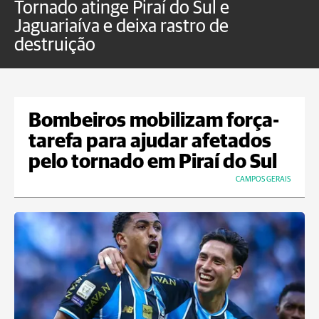
Tornado atinge Piraí do Sul e
H
Jaguariaíva e deixa rastro de
C
destruição
m
Bombeiros mobilizam força-
tarefa para ajudar afetados
pelo tornado em Piraí do Sul
CAMPOS GERAIS