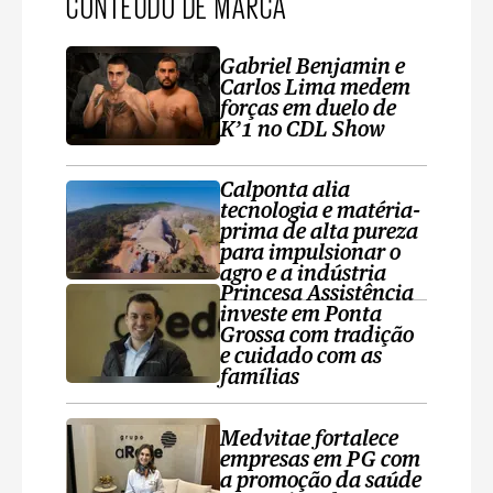
CONTEÚDO DE MARCA
Gabriel Benjamin e
Carlos Lima medem
forças em duelo de
K’1 no CDL Show
Calponta alia
tecnologia e matéria-
prima de alta pureza
para impulsionar o
agro e a indústria
Princesa Assistência
investe em Ponta
Grossa com tradição
e cuidado com as
famílias
Medvitae fortalece
empresas em PG com
a promoção da saúde