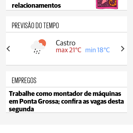
relacionamentos
PREVISÃO DO TEMPO
sa
Castro
in 18°C
max 21°C
min 18°C
EMPREGOS
Trabalhe como montador de máquinas
em Ponta Grossa; confira as vagas desta
segunda