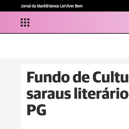
Jornal da Manhã
Vamos Ler
Viver Bem
Fundo de Cultu
saraus literári
PG