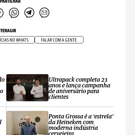
PARTILHAR
NTERAGIR
ÍCIAS NO WHATS
FALAR COM A GENTE
do
Ultrapack completa 21
anos e lança campanha
no
de aniversário para
clientes
Ponta Grossa é a ‘estrela’
l
da Heineken com
moderna indústria
cervejeira