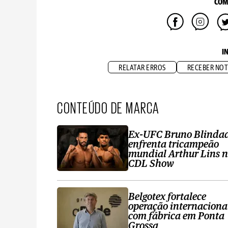
COM
I
RELATAR ERROS
RECEBER NOT
CONTEÚDO DE MARCA
Ex-UFC Bruno Blinda
enfrenta tricampeão
mundial Arthur Lins 
CDL Show
Belgotex fortalece
operação internaciona
com fábrica em Ponta
Grossa