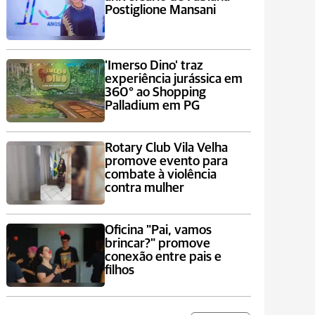
Postiglione Mansani
'Imerso Dino' traz
experiência jurássica em
360° ao Shopping
Palladium em PG
Rotary Club Vila Velha
promove evento para
combate à violência
contra mulher
Oficina "Pai, vamos
brincar?" promove
conexão entre pais e
filhos