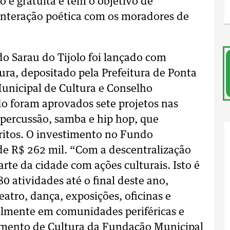
o é gratuita e tem o objetivo de
interação poética com os moradores de
 do Sarau do Tijolo foi lançado com
ra, depositado pela Prefeitura de Ponta
unicipal de Cultura e Conselho
odo foram aprovados sete projetos nas
, percussão, samba e hip hop, que
tritos. O investimento no Fundo
de R$ 262 mil. “Com a descentralização
arte da cidade com ações culturais. Isto é
80 atividades até o final deste ano,
atro, dança, exposições, oficinas e
almente em comunidades periféricas e
rtamento de Cultura da Fundação Municipal