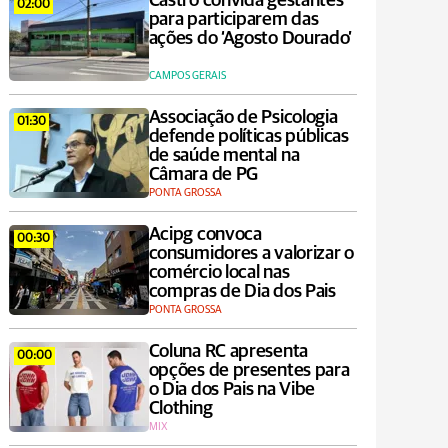
Castro convida gestantes
02:00
para participarem das
ações do ‘Agosto Dourado’
CAMPOS GERAIS
Associação de Psicologia
01:30
defende políticas públicas
de saúde mental na
Câmara de PG
PONTA GROSSA
Acipg convoca
00:30
consumidores a valorizar o
comércio local nas
compras de Dia dos Pais
PONTA GROSSA
Coluna RC apresenta
00:00
opções de presentes para
o Dia dos Pais na Vibe
Clothing
MIX