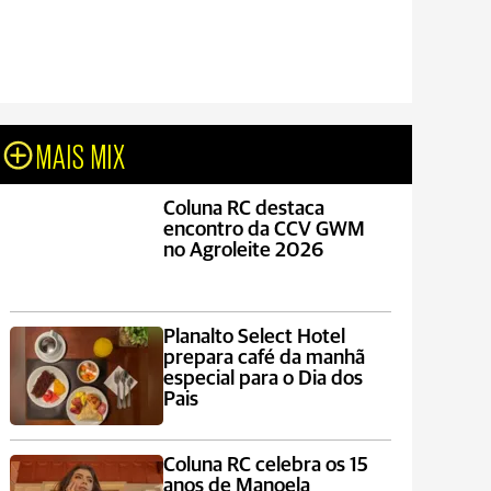
MAIS MIX
Coluna RC destaca
encontro da CCV GWM
no Agroleite 2026
Planalto Select Hotel
prepara café da manhã
especial para o Dia dos
Pais
Coluna RC celebra os 15
anos de Manoela