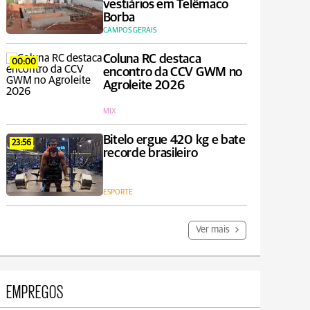
vestiários em Telêmaco
Borba
CAMPOS GERAIS
Coluna RC destaca
00:00
encontro da CCV GWM no
Agroleite 2026
MIX
Bitelo ergue 420 kg e bate
23:56
recorde brasileiro
ESPORTE
Ver mais
EMPREGOS