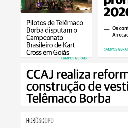
pror
2026
Pilotos de Telêmaco
Os cont
Borba disputam o
Arrecad
Campeonato
Brasileiro de Kart
CAMPOS GERAI
Cross em Goiás
CAMPOS GERAIS
CCAJ realiza reform
construção de vest
Telêmaco Borba
HORÓSCOPO