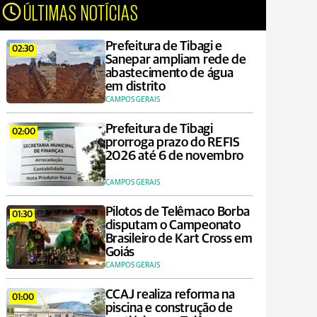
ÚLTIMAS NOTÍCIAS
Prefeitura de Tibagi e
02:30
Sanepar ampliam rede de
abastecimento de água
em distrito
CAMPOS GERAIS
Prefeitura de Tibagi
02:00
prorroga prazo do REFIS
2026 até 6 de novembro
CAMPOS GERAIS
Pilotos de Telêmaco Borba
01:30
disputam o Campeonato
Brasileiro de Kart Cross em
Goiás
CAMPOS GERAIS
CCAJ realiza reforma na
01:00
piscina e construção de