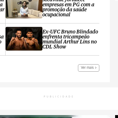
ta
empresas em PG com a
ar
promoção da saúde
ocupacional
Ex-UFC Bruno Blindado
sa
enfrenta tricampeão
o
mundial Arthur Lins no
CDL Show
Ver mais
PUBLICIDADE