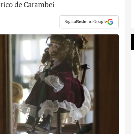
rico de Carambeí
Siga
aRede
no Google