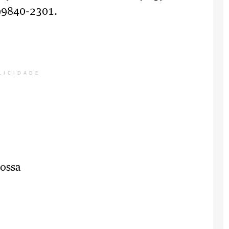
 99840-2301.
LICIDADE
rossa
;