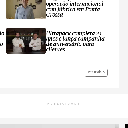
a
operação internacional
com fábrica em Ponta
Grossa
do
Ultrapack completa 21
anos e lança campanha
no
de aniversário para
clientes
Ver mais
PUBLICIDADE