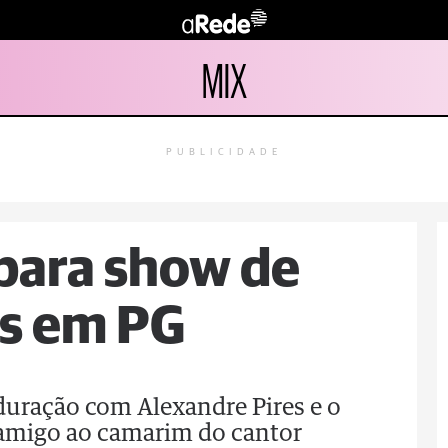
MIX
PUBLICIDADE
 para show de
es em PG
 duração com Alexandre Pires e o
m amigo ao camarim do cantor