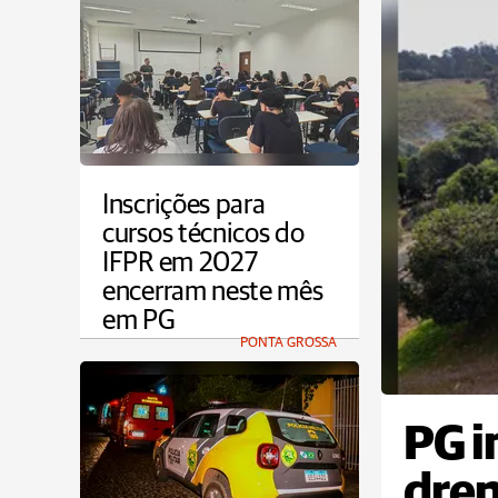
Inscrições para
cursos técnicos do
IFPR em 2027
encerram neste mês
em PG
PONTA GROSSA
PG i
dren