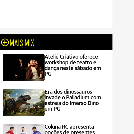
MAIS MIX
Ateliê Criativo oferece
workshop de teatro e
dança neste sábado em
PG
Era dos dinossauros
invade o Palladium com
estreia do Imerso Dino
em PG
Coluna RC apresenta
opções de presentes