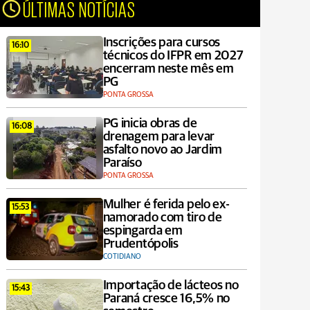
ÚLTIMAS NOTÍCIAS
Inscrições para cursos
16:10
técnicos do IFPR em 2027
encerram neste mês em
PG
PONTA GROSSA
PG inicia obras de
16:08
drenagem para levar
asfalto novo ao Jardim
Paraíso
PONTA GROSSA
Mulher é ferida pelo ex-
15:53
namorado com tiro de
espingarda em
Prudentópolis
COTIDIANO
Importação de lácteos no
15:43
Paraná cresce 16,5% no