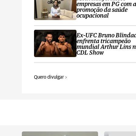
empresas em PG com 
promoção da saúde
ocupacional
Ex-UFC Bruno Blinda
enfrenta tricampeão
mundial Arthur Lins 
CDL Show
Quero divulgar