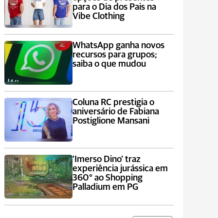
para o Dia dos Pais na
Vibe Clothing
WhatsApp ganha novos
recursos para grupos;
saiba o que mudou
Coluna RC prestigia o
aniversário de Fabiana
Postiglione Mansani
'Imerso Dino' traz
experiência jurássica em
360° ao Shopping
Palladium em PG