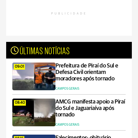
PUBLICIDADE
ÚLTIMAS NOTÍCIAS
Prefeitura de Piraí do Sul e
09:01
Defesa Civil orientam
moradores após tornado
CAMPOS GERAIS
AMCG manifesta apoio a Piraí
08:40
do Sul e Jaguariaíva após
tornado
CAMPOS GERAIS
Falecimentos: obituário