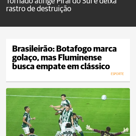
Tornado atinge Piraí do Sul e deixa
H
rastro de destruição
C
m
Brasileirão: Botafogo marca
golaço, mas Fluminense
busca empate em clássico
ESPORTE