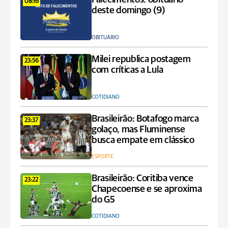
08:16
deste domingo (9)
OBITUÁRIO
Milei republica postagem
23:56
com críticas a Lula
COTIDIANO
Brasileirão: Botafogo marca
23:37
golaço, mas Fluminense
busca empate em clássico
ESPORTE
Brasileirão: Coritiba vence
23:22
Chapecoense e se aproxima
do G5
COTIDIANO