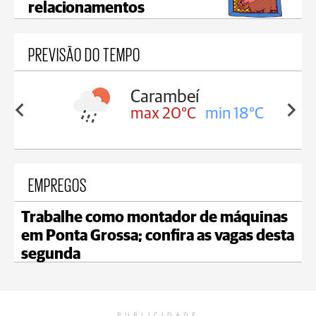
relacionamentos
PREVISÃO DO TEMPO
Carambeí
in 18°C
max 20°C
min 18°C
EMPREGOS
Trabalhe como montador de máquinas
em Ponta Grossa; confira as vagas desta
segunda
PUBLICIDADE