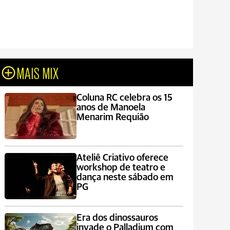
MAIS MIX
Coluna RC celebra os 15
anos de Manoela
Menarim Requião
Ateliê Criativo oferece
workshop de teatro e
dança neste sábado em
PG
Era dos dinossauros
invade o Palladium com