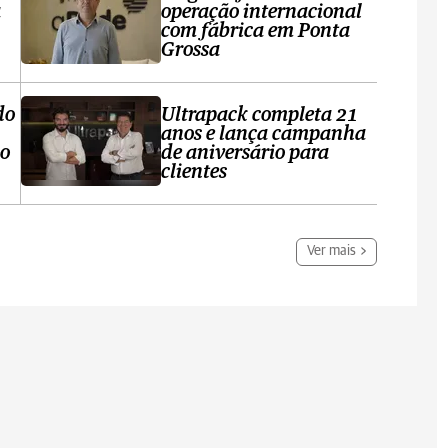
a
operação internacional
com fábrica em Ponta
Grossa
do
Ultrapack completa 21
anos e lança campanha
no
de aniversário para
clientes
Ver mais