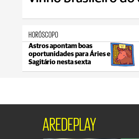
HORÓSCOPO
Astros apontam boas
Castro
oportunidades para Áries e
max 22°C
min 18°C
Sagitário nesta sexta
AREDEPLAY