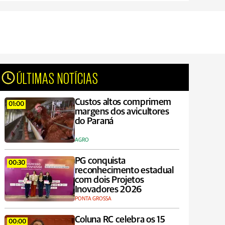
ÚLTIMAS NOTÍCIAS
Custos altos comprimem
01:00
margens dos avicultores
do Paraná
AGRO
PG conquista
00:30
reconhecimento estadual
com dois Projetos
Inovadores 2026
PONTA GROSSA
Coluna RC celebra os 15
00:00