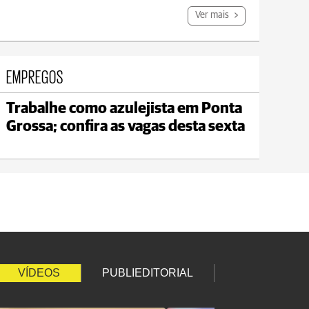
Ver mais
EMPREGOS
Trabalhe como azulejista em Ponta
Jaguariaíva
Grossa; confira as vagas desta sexta
max 22°C
min 19°C
VÍDEOS
PUBLIEDITORIAL