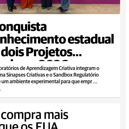
onquista
nhecimento estadual
dois Projetos
vadores 2026
ratórios de Aprendizagem Criativa integram o
a Sinapses Criativas e o Sandbox Regulatório
e um ambiente experimental para que empr ...
A
i compra mais
 que os EUA