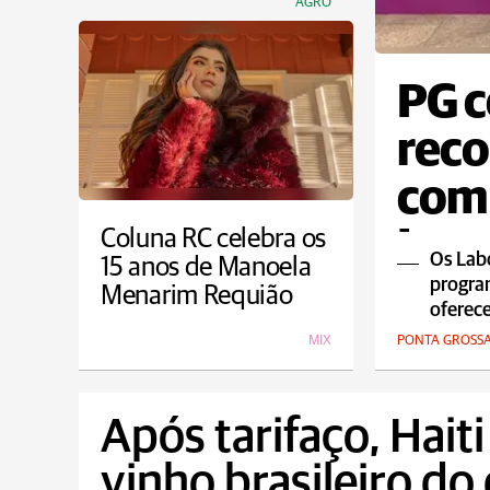
AGRO
PG c
reco
com 
Ino
Coluna RC celebra os
Os Labo
15 anos de Manoela
program
Menarim Requião
oferec
MIX
PONTA GROSS
Após tarifaço, Hait
vinho brasileiro do