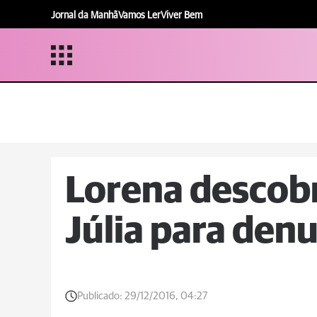
Jornal da Manhã
Vamos Ler
Viver Bem
Lorena descobr
Júlia para den
Publicado:
29/12/2016, 04:27