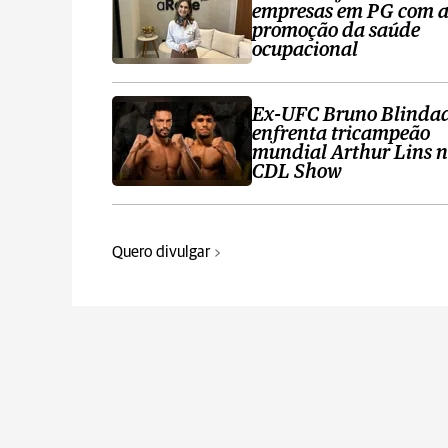
empresas em PG com 
promoção da saúde
ocupacional
Ex-UFC Bruno Blinda
enfrenta tricampeão
mundial Arthur Lins 
CDL Show
Quero divulgar