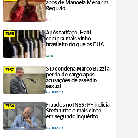
anos de Manoela Menarim
Requião
MIX
Após tarifaço, Haiti
23:58
compra mais vinho
brasileiro do que os EUA
AGRO
STJ condena Marco Buzzi à
23:50
perda do cargo após
acusações de assédio
sexual
COTIDIANO
Fraudes no INSS: PF indicia
23:34
Stefanutto e mais cinco
em segundo inquérito
COTIDIANO