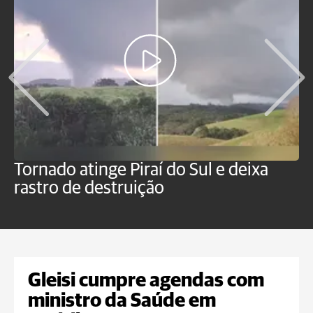
Tornado atinge Piraí do Sul e deixa
H
rastro de destruição
C
m
Gleisi cumpre agendas com
ministro da Saúde em