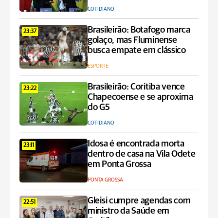
COTIDIANO
Brasileirão: Botafogo marca
23:37
golaço, mas Fluminense
busca empate em clássico
ESPORTE
Brasileirão: Coritiba vence
23:22
Chapecoense e se aproxima
do G5
COTIDIANO
Idosa é encontrada morta
23:11
dentro de casa na Vila Odete
em Ponta Grossa
PONTA GROSSA
Gleisi cumpre agendas com
22:51
ministro da Saúde em