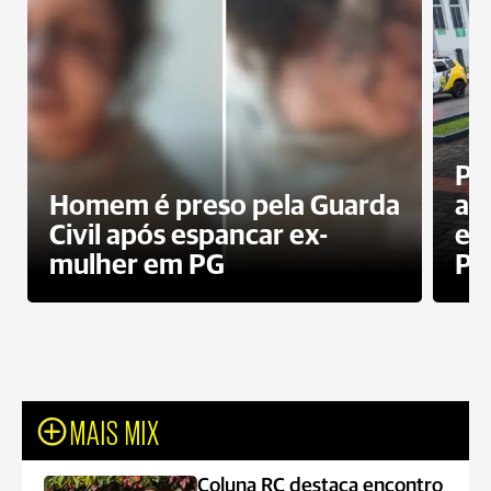
Pa
Homem é preso pela Guarda
ati
Civil após espancar ex-
en
mulher em PG
Pr
MAIS MIX
Coluna RC destaca encontro