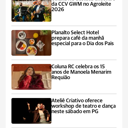
da CCV GWM no Agroleite
2026
Planalto Select Hotel
prepara café da manhã
especial para o Dia dos Pais
Coluna RC celebra os 15
anos de Manoela Menarim
Requião
Ateliê Criativo oferece
workshop de teatro e dança
neste sábado em PG