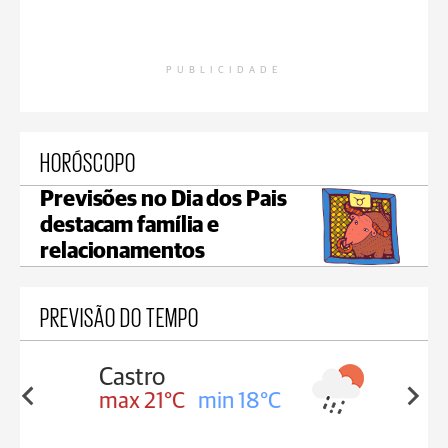
PUBLICIDADE
HORÓSCOPO
Previsões no Dia dos Pais
destacam família e
relacionamentos
PREVISÃO DO TEMPO
Carambeí
in 18°C
max 20°C
min 18°C